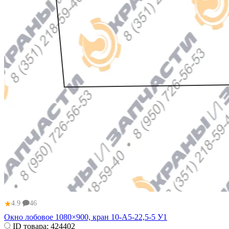
★
4.9
46
Окно лобовое 1080×900, кран 10‑А5‑22,5‑5 У1
ID товара:
424402