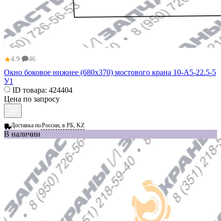
★
4.9
46
Окно боковое нижнее (680x370) мостового крана 10-А5-22.5-5
У1
ID товара:
424404
Цена по запросу
Доставка по
России, в РБ, KZ
В наличии