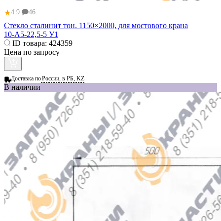
★
4.9
46
Стекло сталинит тон. 1150×2000, для мостового крана
10‑А5‑22,5‑5 У1
ID товара:
424359
Цена по запросу
Доставка по
России, в РБ, KZ
В наличии