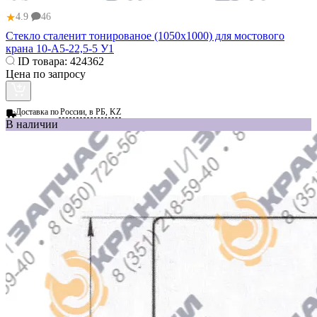
★
4.9
46
Стекло сталенит тонированое (1050x1000) для мостового
крана 10-А5-22,5-5 У1
ID товара:
424362
Цена по запросу
Доставка по
России, в РБ, KZ
В наличии