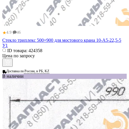
★
4.9
46
Стекло триплекс 500×900 для мостового крана 10‑А5‑22,5‑5
У1
ID товара:
424358
Цена по запросу
Доставка по
России, в РБ, KZ
В наличии