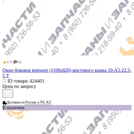
★
4.9
46
Окно боковое верхнее (1100x820) мостового крана 10-А5-22.5-
5 У
ID товара:
424403
Цена по запросу
Доставка по
России, в РБ, KZ
В наличии