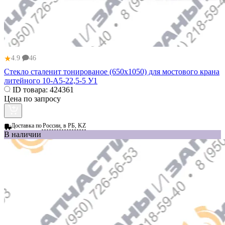
★
4.9
46
Стекло сталенит тонированое (650x1050) для мостового крана
литейного 10-А5-22,5-5 У1
ID товара:
424361
Цена по запросу
Доставка по
России, в РБ, KZ
В наличии