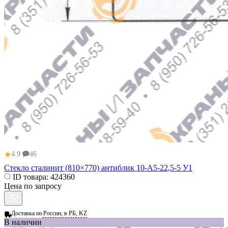
★
4.9
46
Стекло сталинит (810×770) антиблик 10‑А5‑22,5‑5 У1
ID товара:
424360
Цена по запросу
Доставка по
России, в РБ, KZ
В наличии