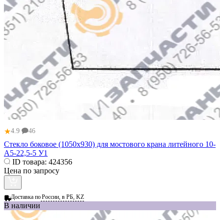
★
4.9
46
Стекло боковое (1050x930) для мостового крана литейного 10-
А5-22,5-5 У1
ID товара:
424356
Цена по запросу
Доставка по
России, в РБ, KZ
В наличии