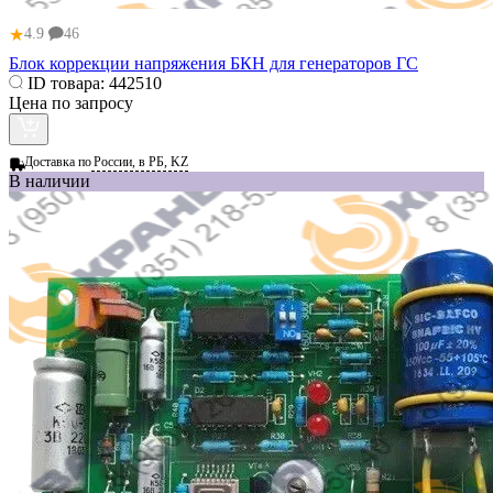
★
4.9
46
Блок коррекции напряжения БКН для генераторов ГС
ID товара:
442510
Цена по запросу
Доставка по
России, в РБ, KZ
В наличии