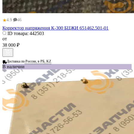
★
4.9
46
Корректор напряжения К-300 БЦЖИ 651462.501-01
ID товара:
442503
от
38 000 ₽
Доставка по
России, в РБ, KZ
В наличии