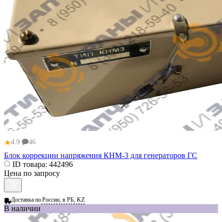
★
4.9
46
Блок коррекции напряжения КНМ-3 для генераторов ГС
ID товара:
442496
Цена по запросу
Доставка по
России, в РБ, KZ
В наличии