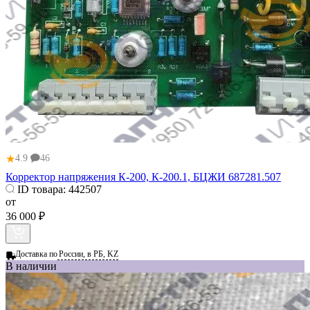
★
4.9
46
Корректор напряжения К-200, К-200.1, БЦЖИ 687281.507
ID товара:
442507
от
36 000 ₽
Доставка по
России, в РБ, KZ
В наличии