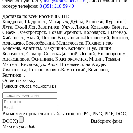
электронную почту
mail@kranzapchasti.ru
, либо позвонить по
номеру телефона:
8 (351) 218-59-40
Доставка по всей России и СНГ:
Кондрово, Шадринск, Макарьев, Дубна, Ртищево, Курчатов,
Луга, Сухой Лог, Завитинск, Ужур, Лиски, Хотьково, Вичуга,
Себеж, Электрогорск, Новый Уренгой, Володарск, Шагонар,
Хабаровск, Аксай, Петров Вал, Лосино-Петровский, Боготол,
Азнакаево, Белоозёрский, Менделеевск, Похвистнево,
Коломна, Апатиты, Макушино, Котовск, Шуя, Ишим,
Беломорск, Салаир, Спасск-Дальний, Лесной, Нововоронеж,
Александров, Осинники, Краснокаменск, Мглин, Томари,
Майкоп, Кисловодск, Азов, Николаевск-на-Амуре,
Ивантеевка, Петропавловск-Камчатский, Кемерово,
Балтийск...
Оставить заявку
Вы можете прикрепить файлы (только JPG, PNG, PDF, DOC,
DOCX)
Выберите файл
Максимум 30мб