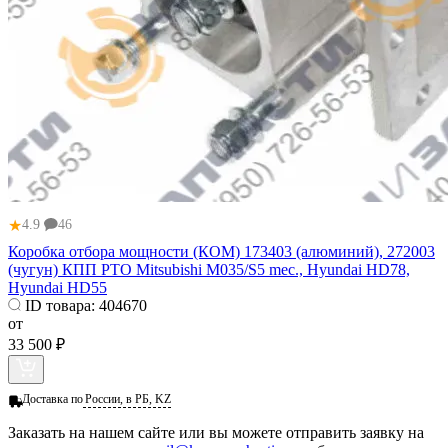
★
4.9
46
Коробка отбора мощности (КОМ) 173403 (алюминий), 272003
(чугун) КПП PTO Mitsubishi M035/S5 mec., Hyundai HD78,
Hyundai HD55
ID товара:
404670
от
33 500 ₽
Доставка по
России, в РБ, KZ
Заказать
на нашем сайте или вы можете отправить заявку на