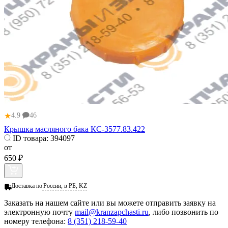
★
4.9
46
Крышка масляного бака КС-3577.83.422
ID товара:
394097
от
650 ₽
Доставка по
России, в РБ, KZ
Заказать
на нашем сайте или вы можете отправить заявку на
электронную почту
mail@kranzapchasti.ru
, либо позвонить по
номеру телефона:
8 (351) 218-59-40