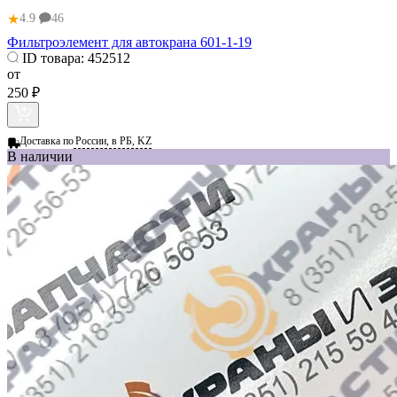
★
4.9
46
Фильтроэлемент для автокрана 601-1-19
ID товара:
452512
от
250 ₽
Доставка по
России, в РБ, KZ
В наличии