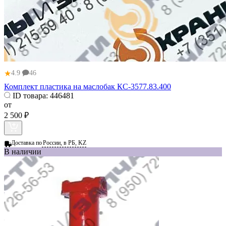
★
4.9
46
Комплект пластика на маслобак КС-3577.83.400
ID товара:
446481
от
2 500 ₽
Доставка по
России, в РБ, KZ
В наличии