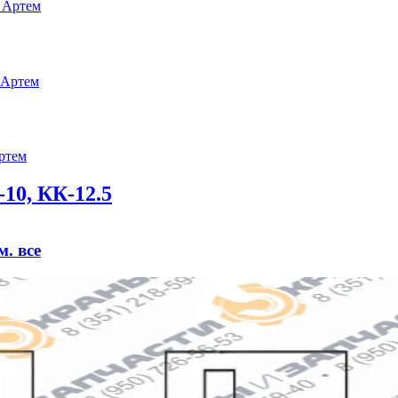
10, КК-12.5
м. все