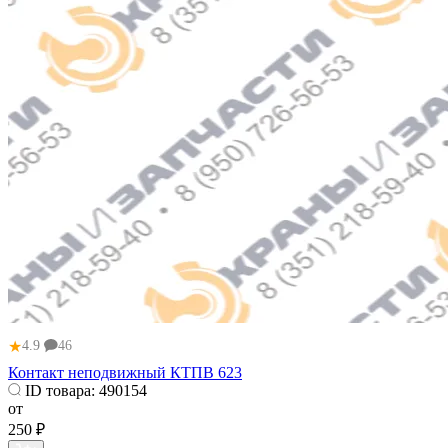
★
4.9
46
Контакт неподвижный КТПВ 623
ID товара:
490154
от
250 ₽