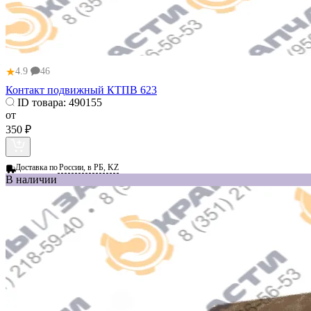
★
4.9
46
Контакт подвижный КТПВ 623
ID товара:
490155
от
350 ₽
Доставка по
России, в РБ, KZ
В наличии