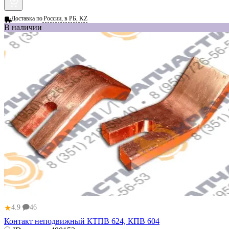
Доставка по
России, в РБ, KZ
В наличии
★
4.9
46
Контакт неподвижный КТПВ 624, КПВ 604