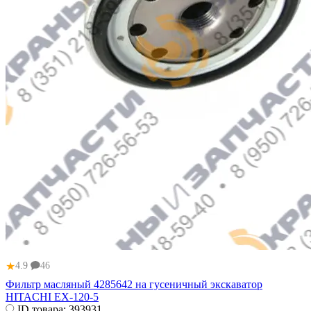
★
4.9
46
Фильтр масляный 4285642 на гусеничный экскаватор
HITACHI EX-120-5
ID товара:
393931