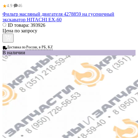
★
4.9
46
Фильтр масляный двигателя 4278859 на гусеничный
экскаватор HITACHI EX-60
ID товара:
393926
Цена по запросу
Доставка по
России, в РБ, KZ
В наличии