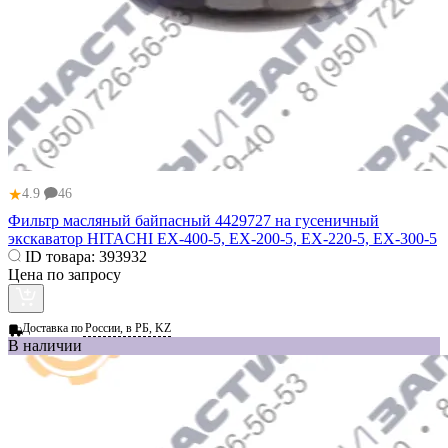
★
4.9
46
Фильтр масляный байпасный 4429727 на гусеничный
экскаватор HITACHI EX-400-5, EX-200-5, EX-220-5, EX-300-5
ID товара:
393932
Цена по запросу
Доставка по
России, в РБ, KZ
В наличии