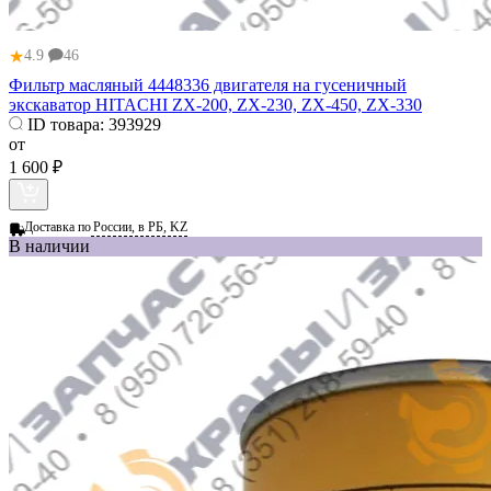
★
4.9
46
Фильтр масляный 4448336 двигателя на гусеничный
экскаватор HITACHI ZX-200, ZX-230, ZX-450, ZX-330
ID товара:
393929
от
1 600 ₽
Доставка по
России, в РБ, KZ
В наличии