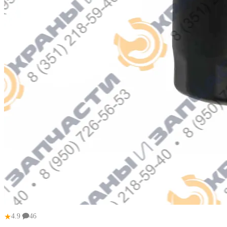
★
4.9
46