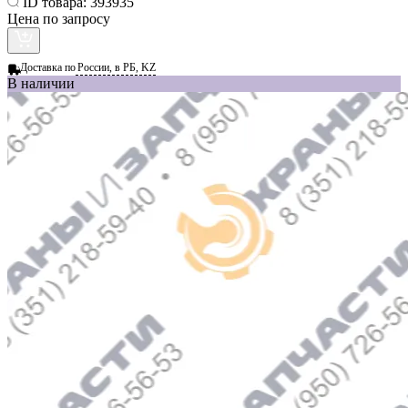
ID товара:
393935
Цена по запросу
Доставка по
России, в РБ, KZ
В наличии