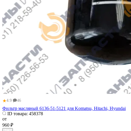
★
4.9
46
Фильтр масляный 6136-51-5121 для Komatsu, Hitachi, Hyundai
ID товара:
458378
от
960 ₽