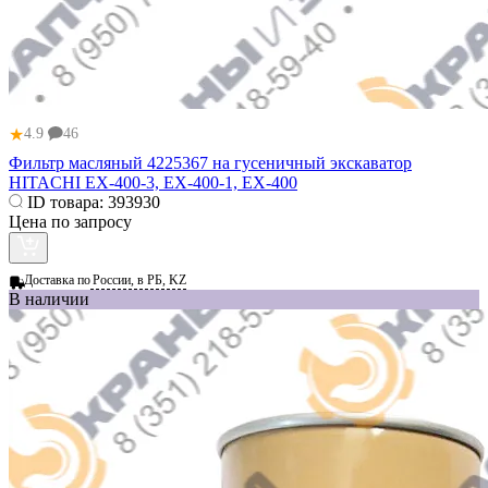
★
4.9
46
Фильтр масляный 4225367 на гусеничный экскаватор
HITACHI EX-400-3, EX-400-1, EX-400
ID товара:
393930
Цена по запросу
Доставка по
России, в РБ, KZ
В наличии