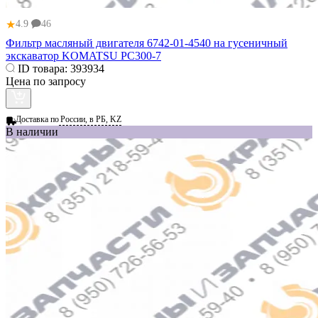
★
4.9
46
Фильтр масляный двигателя 6742-01-4540 на гусеничный
экскаватор KOMATSU PC300-7
ID товара:
393934
Цена по запросу
Доставка по
России, в РБ, KZ
В наличии