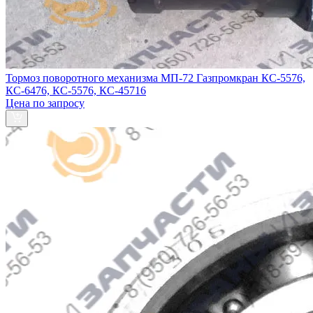
Тормоз поворотного механизма МП-72 Газпромкран КС-5576,
КС-6476, КС-5576, КС-45716
Цена по запросу