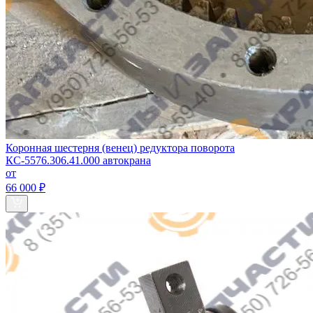
Коронная шестерня (венец) редуктора поворота
КС-5576.306.41.000 автокрана
от
66 000 ₽