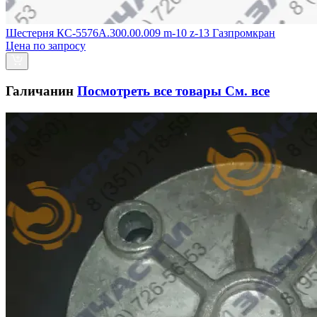
Шестерня КС-5576А.300.00.009 m-10 z-13 Газпромкран
Цена по запросу
Галичанин
Посмотреть все товары
См. все