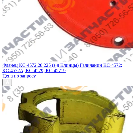
Фланец КС-4572.28.225 (з-д Клинцы) Галичанин КС-4572;
КС-4572А; КС-4579; КС-45719
Цена по запросу