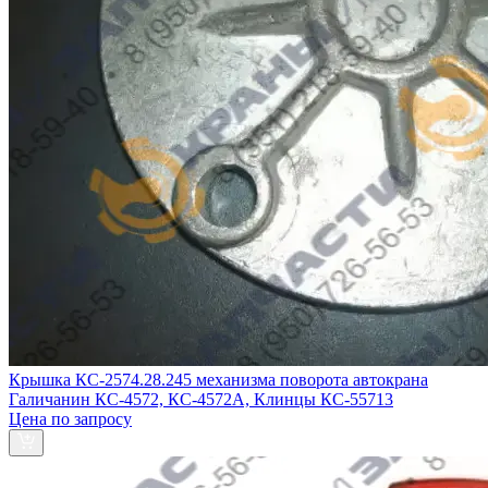
Крышка КС-2574.28.245 механизма поворота автокрана
Галичанин КС-4572, КС-4572А, Клинцы КС-55713
Цена по запросу