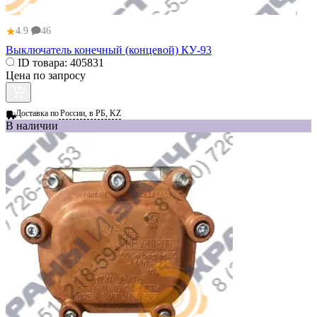
★
4.9
46
Выключатель конечный (концевой) КУ-93
ID товара:
405831
Цена по запросу
Доставка по
России, в РБ, KZ
В наличии