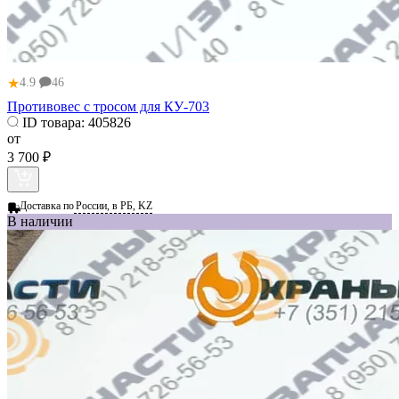
★
4.9
46
Противовес с тросом для КУ-703
ID товара:
405826
от
3 700 ₽
Доставка по
России, в РБ, KZ
В наличии