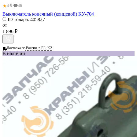
★
4.9
46
Выключатель конечный (концевой) КУ-704
ID товара:
405827
от
1 896 ₽
Доставка по
России, в РБ, KZ
В наличии