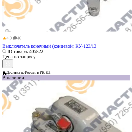
★
4.9
46
Выключатель конечный (концевой) КУ-123/13
ID товара:
405822
Цена по запросу
Доставка по
России, в РБ, KZ
В наличии