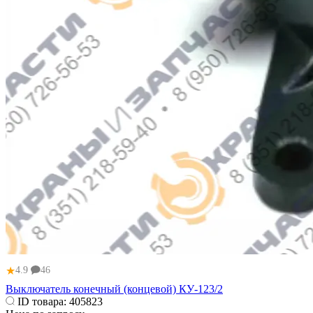
★
4.9
46
Выключатель конечный (концевой) КУ-123/2
ID товара:
405823