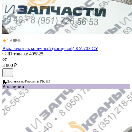
★
4.9
46
Выключатель конечный (концевой) КУ-703 СУ
ID товара:
405825
от
3 800 ₽
Доставка по
России, в РБ, KZ
В наличии