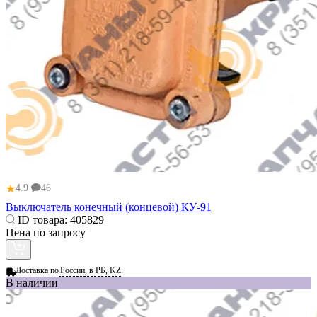
★
4.9
46
Выключатель конечный (концевой) КУ-91
ID товара:
405829
Цена по запросу
Доставка по
России, в РБ, KZ
В наличии