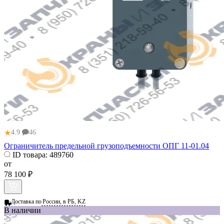
★
4.9
46
Ограничитель предельной грузоподъемности ОПГ 11-01.04
ID товара:
489760
от
78 100 ₽
Доставка по
России, в РБ, KZ
В наличии