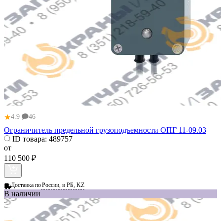
★
4.9
46
Ограничитель предельной грузоподъемности ОПГ 11-09.03
ID товара:
489757
от
110 500 ₽
Доставка по
России, в РБ, KZ
В наличии