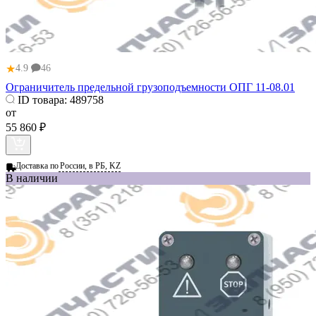
★
4.9
46
Ограничитель предельной грузоподъемности ОПГ 11-08.01
ID товара:
489758
от
55 860 ₽
Доставка по
России, в РБ, KZ
В наличии