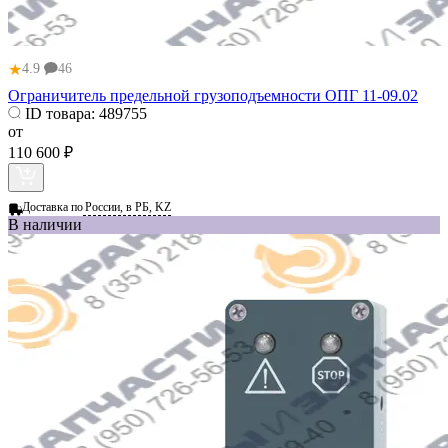
★
4.9
46
Ограничитель предельной грузоподъемности ОПГ 11-09.02
ID товара:
489755
от
110 600 ₽
Доставка по
России, в РБ, KZ
В наличии