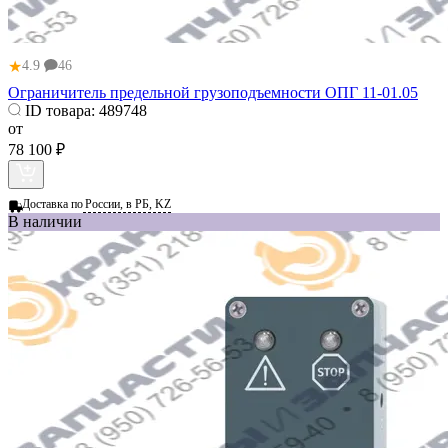
★
4.9
46
Ограничитель предельной грузоподъемности ОПГ 11-01.05
ID товара:
489748
от
78 100 ₽
Доставка по
России, в РБ, KZ
В наличии