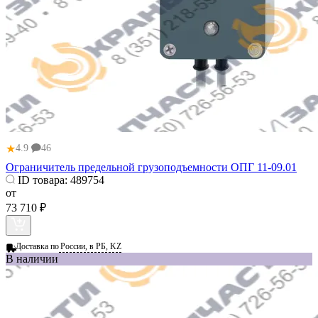
★
4.9
46
Ограничитель предельной грузоподъемности ОПГ 11-09.01
ID товара:
489754
от
73 710 ₽
Доставка по
России, в РБ, KZ
В наличии