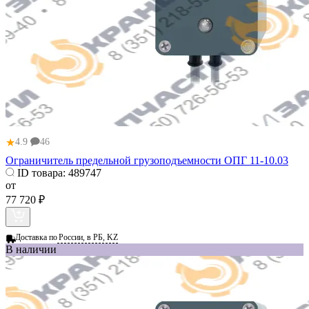
★
4.9
46
Ограничитель предельной грузоподъемности ОПГ 11-10.03
ID товара:
489747
от
77 720 ₽
Доставка по
России, в РБ, KZ
В наличии