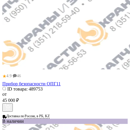
★
4.9
46
Прибор безопасности ОПГ11
ID товара:
489753
от
45 000 ₽
Доставка по
России, в РБ, KZ
В наличии