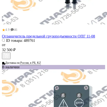
★
4.9
46
Ограничитель предельной грузоподъемности ОПГ 11-08
ID товара:
489761
от
32 500 ₽
Доставка по
России, в РБ, KZ
В наличии