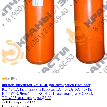
★
4.9
46
Фильтр линейный У4910.46 для автокранов Ивановец
КС-45717, Галичанин и Клинцы КС-4572А, КС-45719,
КС-55713, Челябинец КС-45721, экскаваторы ЭО-3323,
ЭО-4225, автогрейдеры ДЗ-98
ID товара:
394133
Цена по запросу