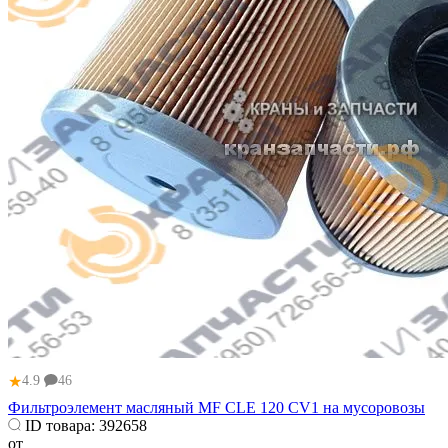
★
4.9
46
Фильтроэлемент масляный MF CLE 120 CV1 на мусоровозы
ID товара:
392658
от