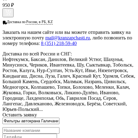
950 ₽
Доставка по
России, в РБ, KZ
Заказать
на нашем сайте или вы можете отправить заявку на
электронную почту
mail@kranzapchasti.ru
, либо позвонить по
номеру телефона:
8 (351) 218-59-40
Доставка по всей России и СНГ:
Нефтекумск, Баксан, Данилов, Великий Устюг, Шахунья,
Минусинск, Чериков, Ивантеевка, Шу, Сыктывкар, Тобольск,
Ростов, Калуга, Нур-Султан, Усть-Кут, Ивье, Нязепетровск,
Кандыагаш, Дисна, Луза, Галич, Красный Кут, Удомля, Себеж,
Большой Камень, Сердобск, Малмыж, Назрань, Цивильск,
Медногорск, Колпашево, Топки, Болохово, Меленки, Калач,
Жуковка, Горки, Волковыск, Ликино-Дулёво, Иваново,
Городище, Лахденпохья, Обь, Гаврилов Посад, Серов,
Лангепас, Давлеканово, Железноводск, Берёза, Советский,
Юрьев-Польский...
Оставить заявку