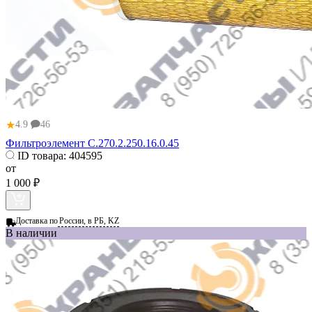
★
4.9
46
Фильтроэлемент С.270.2.250.16.0.45
ID товара:
404595
от
1 000 ₽
Доставка по
России, в РБ, KZ
В наличии