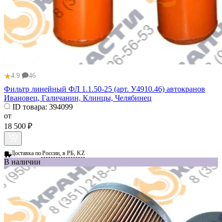
★
4.9
46
Фильтр линейный ФЛ 1.1.50‑25 (арт. У4910.46) автокранов
Ивановец, Галичанин, Клинцы, Челябинец
ID товара:
394099
от
18 500 ₽
Доставка по
России, в РБ, KZ
В наличии