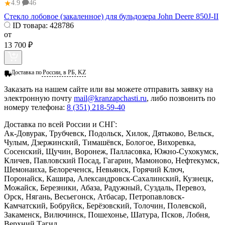
★
4.9
46
Стекло лобовое (закаленное) для бульдозера John Deere 850J-II
ID товара:
428786
от
13 700 ₽
Доставка по
России, в РБ, KZ
Заказать
на нашем сайте или вы можете отправить заявку на
электронную почту
mail@kranzapchasti.ru
, либо позвонить по
номеру телефона:
8 (351) 218-59-40
Доставка по всей России и СНГ:
Ак-Довурак, Трубчевск, Подольск, Хилок, Дятьково, Вельск,
Чулым, Дзержинский, Тимашёвск, Бологое, Вихоревка,
Сосенский, Щучин, Воронеж, Палласовка, Южно-Сухокумск,
Кличев, Павловский Посад, Гагарин, Мамоново, Нефтекумск,
Шемонаиха, Белореченск, Невьянск, Горячий Ключ,
Поронайск, Кашира, Александровск-Сахалинский, Кузнецк,
Можайск, Березники, Абаза, Радужный, Суздаль, Перевоз,
Орск, Нягань, Весьегонск, Атбасар, Петропавловск-
Камчатский, Бобруйск, Берёзовский, Толочин, Полевской,
Закаменск, Вилючинск, Пошехонье, Шатура, Псков, Лобня,
Верхний Тагил...