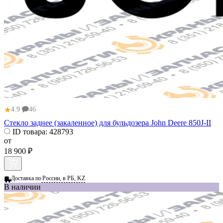
★
4.9
46
Стекло заднее (закаленное) для бульдозера John Deere 850J-II
ID товара:
428793
от
18 900 ₽
Доставка по
России, в РБ, KZ
В наличии