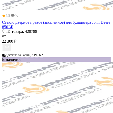
★
4.9
46
Стекло дверное правое (закаленное) для бульдозера John Deere
850J-II
ID товара:
428788
от
22 300 ₽
Доставка по
России, в РБ, KZ
В наличии