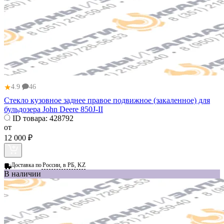
★
4.9
46
Стекло кузовное заднее правое подвижное (закаленное) для
бульдозера John Deere 850J-II
ID товара:
428792
от
12 000 ₽
Доставка по
России, в РБ, KZ
В наличии