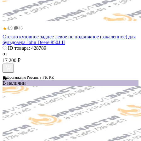
★
4.9
46
Стекло кузовное заднее левое не подвижное (закаленное) для
бульдозера John Deere 850J-II
ID товара:
428789
от
17 200 ₽
Доставка по
России, в РБ, KZ
В наличии