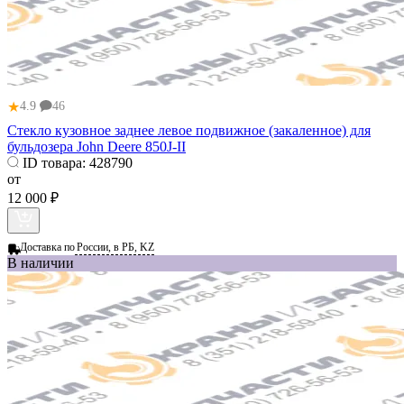
★
4.9
46
Стекло кузовное заднее левое подвижное (закаленное) для
бульдозера John Deere 850J-II
ID товара:
428790
от
12 000 ₽
Доставка по
России, в РБ, KZ
В наличии