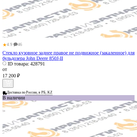
★
4.9
46
Стекло кузовное заднее правое не подвижное (закаленное) для
бульдозера John Deere 850J-II
ID товара:
428791
от
17 200 ₽
Доставка по
России, в РБ, KZ
В наличии