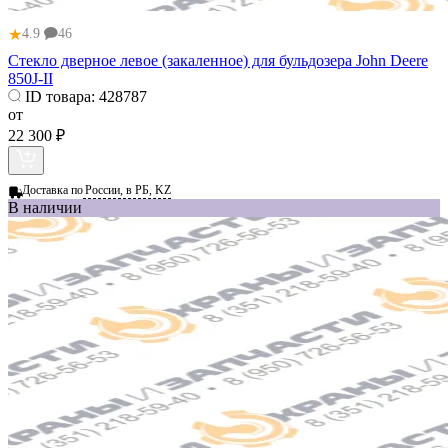
★
4.9
46
Стекло дверное левое (закаленное) для бульдозера John Deere
850J-II
ID товара:
428787
от
22 300 ₽
Доставка по
России, в РБ, KZ
В наличии