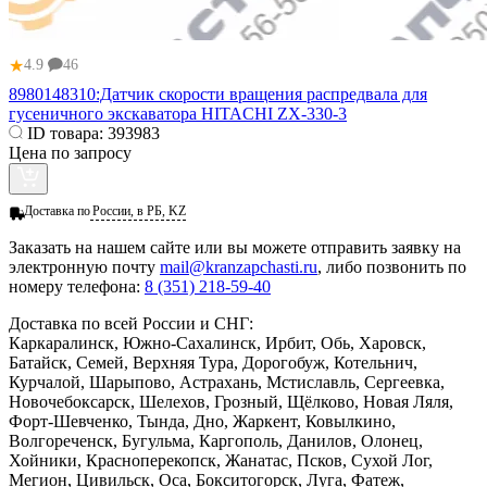
★
4.9
46
8980148310:Датчик скорости вращения распредвала для
гусеничного экскаватора HITACHI ZX-330-3
ID товара:
393983
Цена по запросу
Доставка по
России, в РБ, KZ
Заказать
на нашем сайте или вы можете отправить заявку на
электронную почту
mail@kranzapchasti.ru
, либо позвонить по
номеру телефона:
8 (351) 218-59-40
Доставка по всей России и СНГ:
Каркаралинск, Южно-Сахалинск, Ирбит, Обь, Харовск,
Батайск, Семей, Верхняя Тура, Дорогобуж, Котельнич,
Курчалой, Шарыпово, Астрахань, Мстиславль, Сергеевка,
Новочебоксарск, Шелехов, Грозный, Щёлково, Новая Ляля,
Форт-Шевченко, Тында, Дно, Жаркент, Ковылкино,
Волгореченск, Бугульма, Каргополь, Данилов, Олонец,
Хойники, Красноперекопск, Жанатас, Псков, Сухой Лог,
Мегион, Цивильск, Оса, Бокситогорск, Луга, Фатеж,