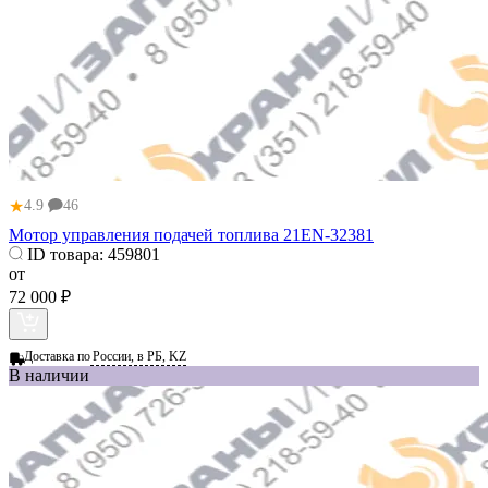
★
4.9
46
Мотор управления подачей топлива 21EN-32381
ID товара:
459801
от
72 000 ₽
Доставка по
России, в РБ, KZ
В наличии