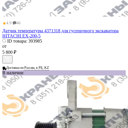
★
4.9
46
Датчик температуры 4371318 для гусеничного экскаватора
HITACHI EX-200-5
ID товара:
393985
от
5 800 ₽
Доставка по
России, в РБ, KZ
В наличии