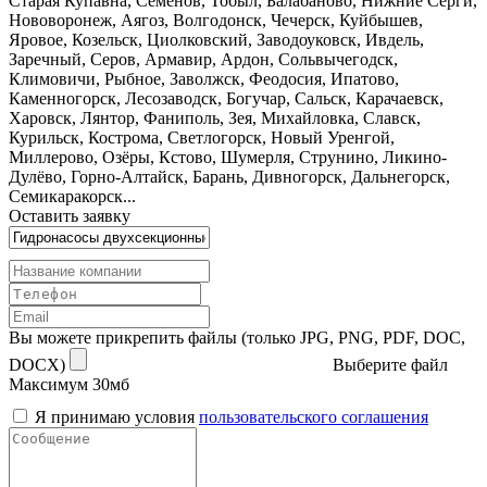
Старая Купавна, Семёнов, Тобыл, Балабаново, Нижние Серги,
Нововоронеж, Аягоз, Волгодонск, Чечерск, Куйбышев,
Яровое, Козельск, Циолковский, Заводоуковск, Ивдель,
Заречный, Серов, Армавир, Ардон, Сольвычегодск,
Климовичи, Рыбное, Заволжск, Феодосия, Ипатово,
Каменногорск, Лесозаводск, Богучар, Сальск, Карачаевск,
Харовск, Лянтор, Фаниполь, Зея, Михайловка, Славск,
Курильск, Кострома, Светлогорск, Новый Уренгой,
Миллерово, Озёры, Кстово, Шумерля, Струнино, Ликино-
Дулёво, Горно-Алтайск, Барань, Дивногорск, Дальнегорск,
Семикаракорск...
Оставить заявку
Вы можете прикрепить файлы (только JPG, PNG, PDF, DOC,
DOCX)
Выберите файл
Максимум 30мб
Я принимаю условия
пользовательского соглашения