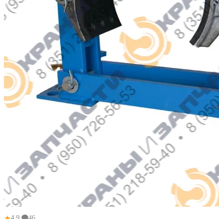
★
4.9
46