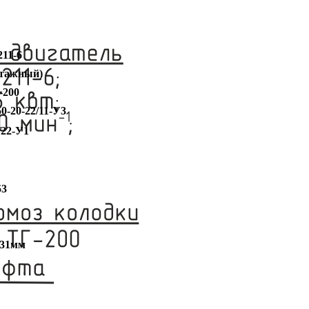
11-6
нтажный)
-200
0-20-22/11-У3
/22-У1
53
*31мм