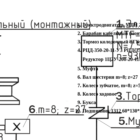
Электродвигатель МТН 2
Барабан кабельный (мо
Тормоз колодочный ТГК
РЦД-350-20-11-У3 РЦД-35
Редуктор 1Ц2У-200-20-11
Муфта
Вал шестерня m=8; z=27
Колесо зубчатое, m=8; z=
Колесо ходовое
Букса
Подшипник 1312 60*130