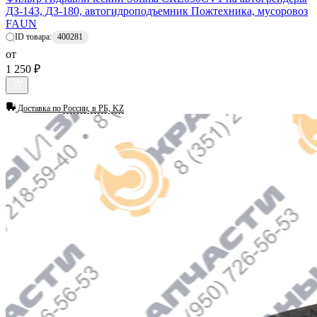
ДЗ-143, ДЗ-180, автогидроподъемник Пожтехника, мусоровоз
FAUN
ID товара:
400281
от
1 250 ₽
Доставка по
России, в РБ, KZ