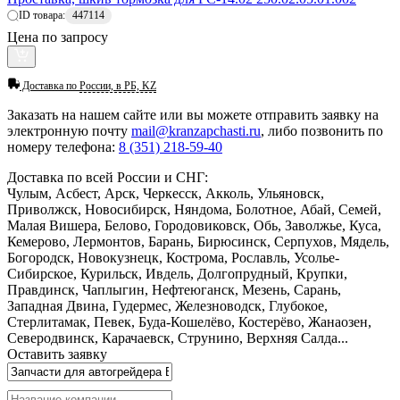
ID товара:
447114
Цена по запросу
Доставка по
России, в РБ, KZ
Заказать
на нашем сайте или вы можете отправить заявку на
электронную почту
mail@kranzapchasti.ru
, либо позвонить по
номеру телефона:
8 (351) 218-59-40
Доставка по всей России и СНГ:
Чулым, Асбест, Арск, Черкесск, Акколь, Ульяновск,
Приволжск, Новосибирск, Няндома, Болотное, Абай, Семей,
Малая Вишера, Белово, Городовиковск, Обь, Заволжье, Куса,
Кемерово, Лермонтов, Барань, Бирюсинск, Серпухов, Мядель,
Богородск, Новокузнецк, Кострома, Рославль, Усолье-
Сибирское, Курильск, Ивдель, Долгопрудный, Крупки,
Правдинск, Чаплыгин, Нефтеюганск, Мезень, Сарань,
Западная Двина, Гудермес, Железноводск, Глубокое,
Стерлитамак, Певек, Буда-Кошелёво, Костерёво, Жанаозен,
Северодвинск, Карачаевск, Струнино, Верхняя Салда...
Оставить заявку