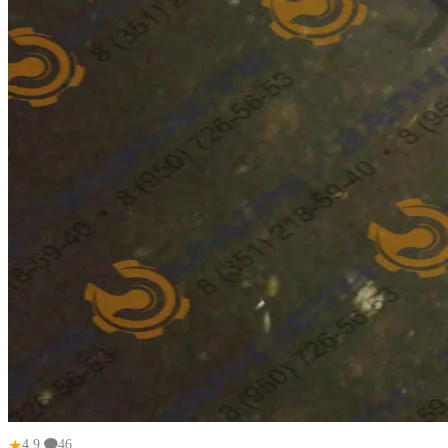
★
4.9
46