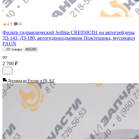
★
4.9
46
Фильтр гидравлический Sofima CRE050CD1 на автогрейдеры
ДЗ-143, ДЗ-180, автогидроподъемник Пожтехника, мусоровоз
FAUN
ID товара:
400280
от
2 700 ₽
Доставка по
России, в РБ, KZ