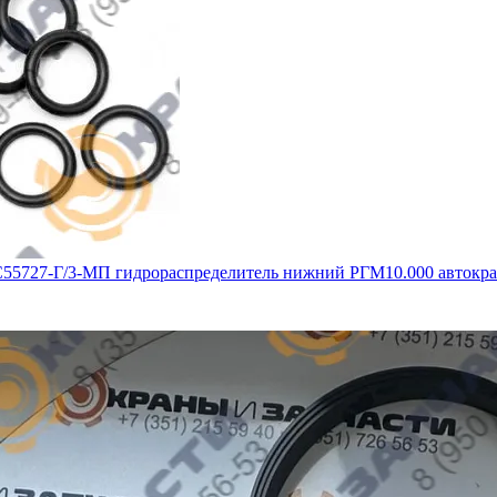
55727-Г/3-МП гидрораспределитель нижний РГМ10.000 автокр