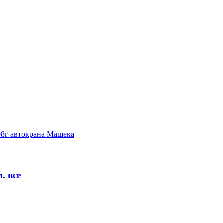
08г автокрана Машека
. все