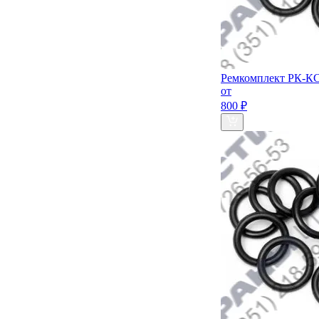
Ремкомплект РК-КС
от
800 ₽