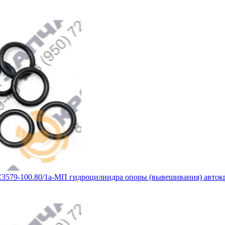
3579-100.80/1а-МП гидроцилиндра опоры (вывешивания) авток