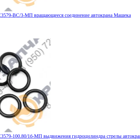
3579-ВС/3-МП вращающееся соединение автокрана Машека
3579-100.80/1б-МП выдвижения гидроцилиндра стрелы автокр