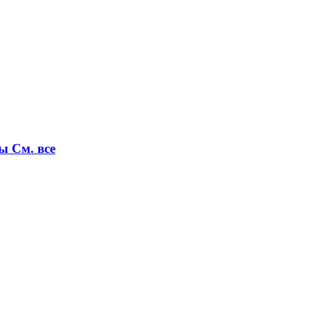
ры
См. все