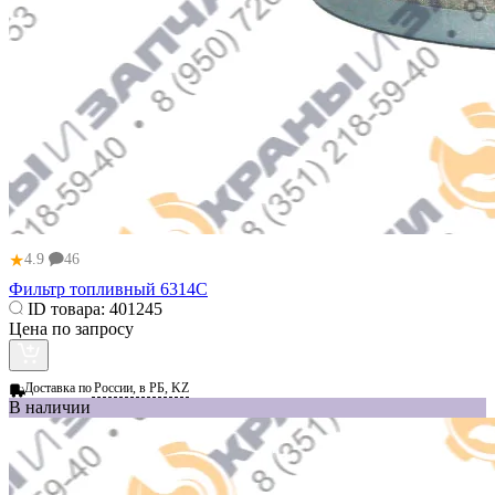
★
4.9
46
Фильтр топливный 6314C
ID товара:
401245
Цена по запросу
Доставка по
России, в РБ, KZ
В наличии