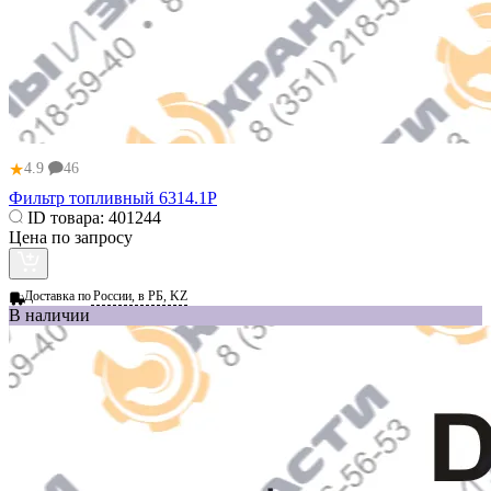
★
4.9
46
Фильтр топливный 6314.1P
ID товара:
401244
Цена по запросу
Доставка по
России, в РБ, KZ
В наличии