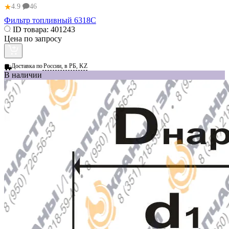
★
4.9
46
Фильтр топливный 6318C
ID товара:
401243
Цена по запросу
Доставка по
России, в РБ, KZ
В наличии