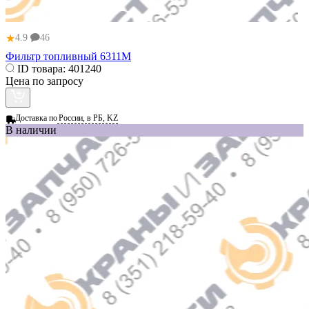
★
4.9
46
Фильтр топливный 6311М
ID товара:
401240
Цена по запросу
Доставка по
России, в РБ, KZ
В наличии