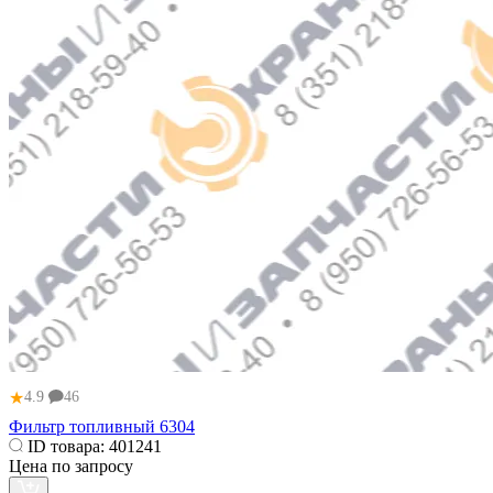
★
4.9
46
Фильтр топливный 6304
ID товара:
401241
Цена по запросу