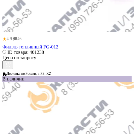
★
4.9
46
Фильтр топливный FG-012
ID товара:
401238
Цена по запросу
Доставка по
России, в РБ, KZ
В наличии