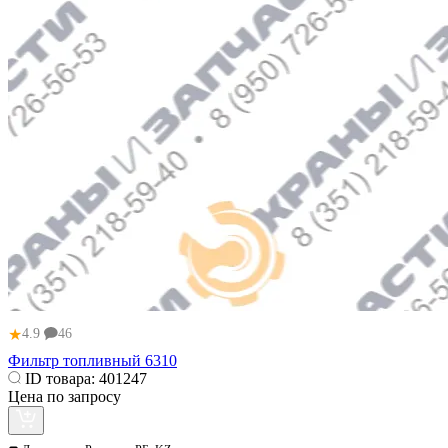
★
4.9
46
Фильтр топливный 6310
ID товара:
401247
Цена по запросу