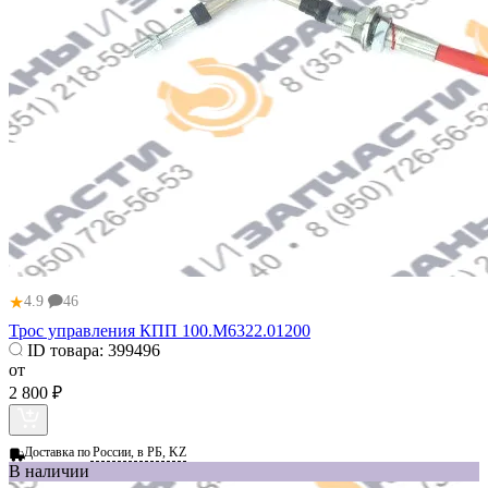
★
4.9
46
Трос управления КПП 100.М6322.01200
ID товара:
399496
от
2 800 ₽
Доставка по
России, в РБ, KZ
В наличии