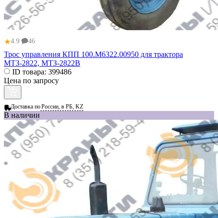
★
4.9
46
Трос управления КПП 100.М6322.00950 для трактора
МТЗ-2822, МТЗ-2822В
ID товара:
399486
Цена по запросу
Доставка по
России, в РБ, KZ
В наличии