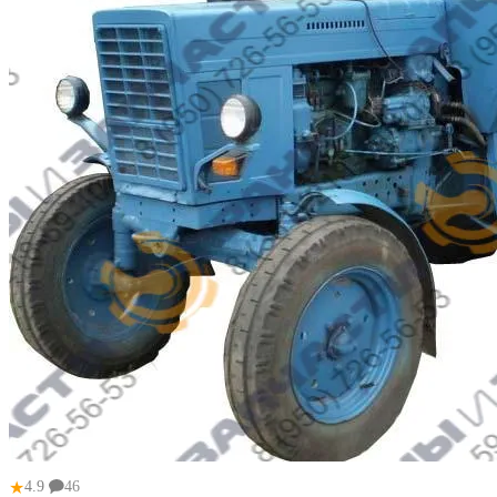
★
4.9
46