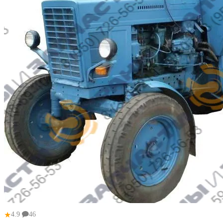
★
4.9
46