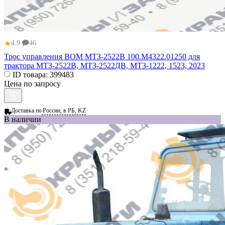
★
4.9
46
Трос управления ВОМ МТЗ-2522В 100.М4322.01250 для
трактора МТЗ-2522В, МТЗ-2522ДВ, МТЗ-1222, 1523, 2023
ID товара:
399483
Цена по запросу
Доставка по
России, в РБ, KZ
В наличии