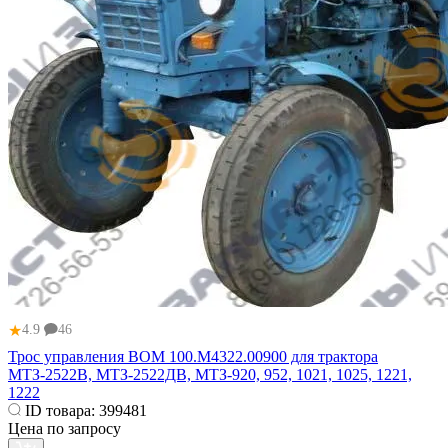
★
4.9
46
Трос управления ВОМ 100.М4322.00900 для трактора
МТЗ-2522В, МТЗ-2522ДВ, МТЗ-920, 952, 1021, 1025, 1221,
1222
ID товара:
399481
Цена по запросу