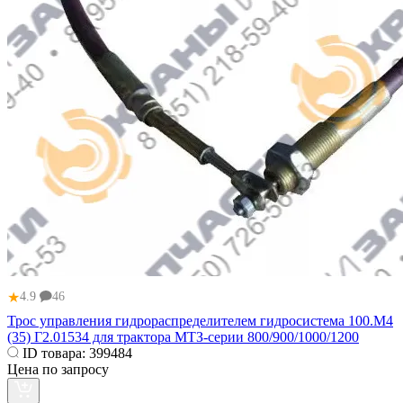
★
4.9
46
Трос управления гидрораспределителем гидросистема 100.М4
(35) Г2.01534 для трактора МТЗ-серии 800/900/1000/1200
ID товара:
399484
Цена по запросу