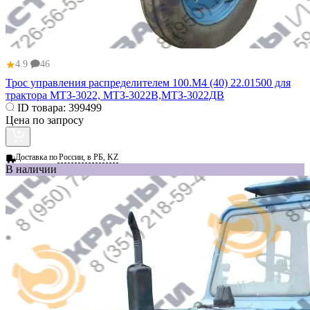
★
4.9
46
Трос управления распределителем 100.М4 (40) 22.01500 для
трактора МТЗ-3022, МТЗ-3022В,МТЗ-3022ДВ
ID товара:
399499
Цена по запросу
Доставка по
России, в РБ, KZ
В наличии