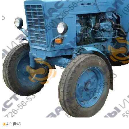
★
4.9
46