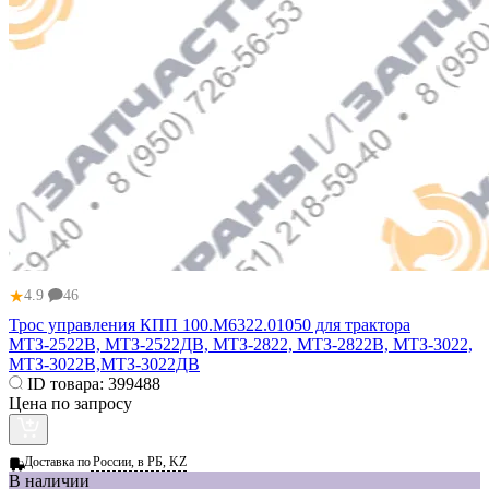
★
4.9
46
Трос управления КПП 100.М6322.01050 для трактора
МТЗ-2522В, МТЗ-2522ДВ, МТЗ-2822, МТЗ-2822В, МТЗ-3022,
МТЗ-3022В,МТЗ-3022ДВ
ID товара:
399488
Цена по запросу
Доставка по
России, в РБ, KZ
В наличии