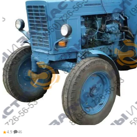
★
4.9
46