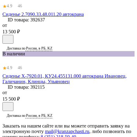
★
4.9
46
Сиденье 2.7090.33.48.011.20 автокрана
ID товара:
392637
от
13 500 ₽
Доставка по
России, в РБ, KZ
В наличии
★
4.9
46
Сиденье Х-7920.01, КУ24.455131.000 автокрана Ивановец,
Галичанин, Клинцы, Ульяновец
ID товара:
392115
от
15 500 ₽
Доставка по
России, в РБ, KZ
Заказать
на нашем сайте или вы можете отправить заявку на
электронную почту
mail@kranzapchasti.ru
, либо позвонить по
номеру телефона:
8 (351) 218-59-40