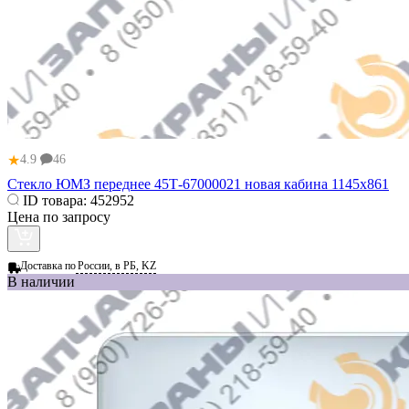
★
4.9
46
Стекло ЮМЗ переднее 45Т-67000021 новая кабина 1145х861
ID товара:
452952
Цена по запросу
Доставка по
России, в РБ, KZ
В наличии