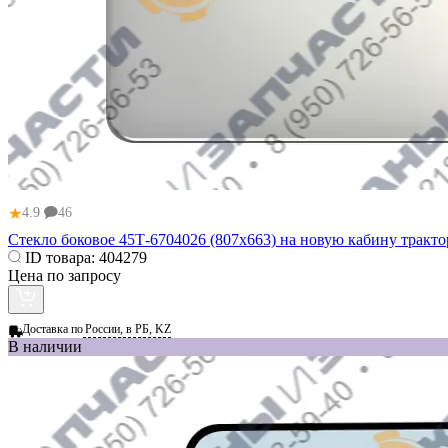
★
4.9
46
Стекло боковое 45Т-6704026 (807х663) на новую кабину трак
ID товара:
404279
Цена по запросу
Доставка по
России, в РБ, KZ
В наличии