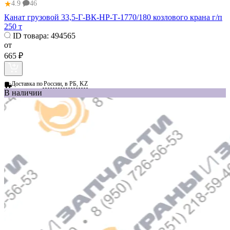
★
4.9
46
Канат грузовой 33,5-Г-ВК-НР-Т-1770/180 козлового крана г/п
250 т
ID товара:
494565
от
665 ₽
Доставка по
России, в РБ, KZ
В наличии