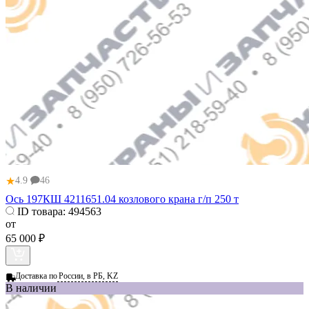
★
4.9
46
Ось 197КШ 4211651.04 козлового крана г/п 250 т
ID товара:
494563
от
65 000 ₽
Доставка по
России, в РБ, KZ
В наличии