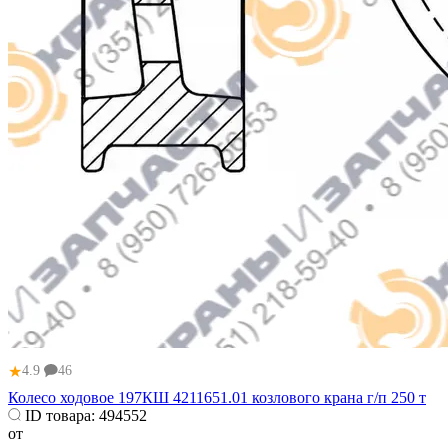
★
4.9
46
Колесо ходовое 197КШ 4211651.01 козлового крана г/п 250 т
ID товара:
494552
от