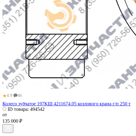
★
4.9
46
Колесо зубчатое 197КШ 4211674.05 козлового крана г/п 250 т
ID товара:
494542
от
135 000 ₽