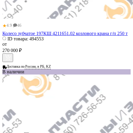
★
4.9
46
Колесо зубчатое 197КШ 4211651.02 козлового крана г/п 250 т
ID товара:
494553
от
270 000 ₽
Доставка по
России, в РБ, KZ
В наличии