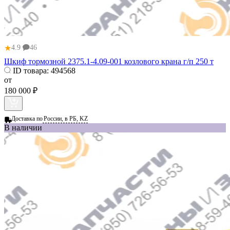
★
4.9
46
Шкиф тормозной 2375.1-4.09-001 козлового крана г/п 250 т
ID товара:
494568
от
180 000 ₽
Доставка по
России, в РБ, KZ
В наличии