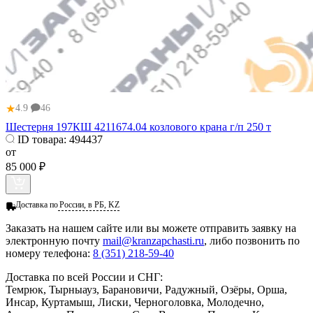
★
4.9
46
Шестерня 197КШ 4211674.04 козлового крана г/п 250 т
ID товара:
494437
от
85 000 ₽
Доставка по
России, в РБ, KZ
Заказать
на нашем сайте или вы можете отправить заявку на
электронную почту
mail@kranzapchasti.ru
, либо позвонить по
номеру телефона:
8 (351) 218-59-40
Доставка по всей России и СНГ:
Темрюк, Тырныауз, Барановичи, Радужный, Озёры, Орша,
Инсар, Куртамыш, Лиски, Черноголовка, Молодечно,