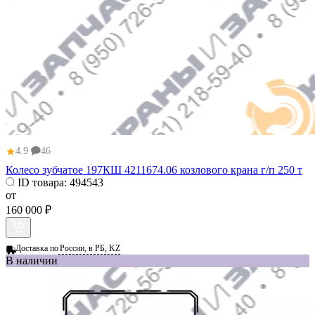
★
4.9
46
Колесо зубчатое 197КШ 4211674.06 козлового крана г/п 250 т
ID товара:
494543
от
160 000 ₽
Доставка по
России, в РБ, KZ
В наличии