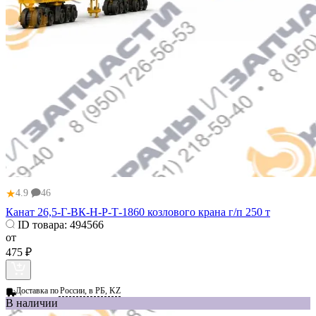
★
4.9
46
Канат 26,5-Г-ВК-Н-Р-Т-1860 козлового крана г/п 250 т
ID товара:
494566
от
475 ₽
Доставка по
России, в РБ, KZ
В наличии