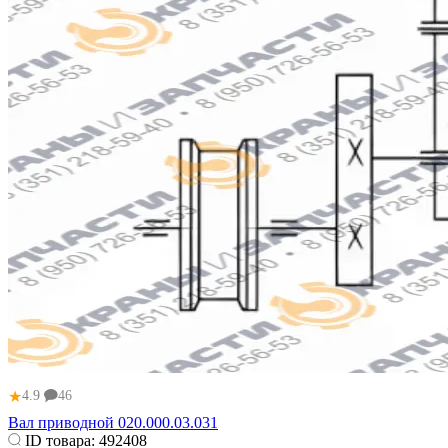
★
4.9
46
Вал приводной 020.000.03.031
ID товара:
492408