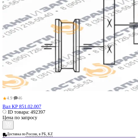
★
4.9
46
Вал КР 851.02.007
ID товара:
492397
Цена по запросу
Доставка по
России, в РБ, KZ