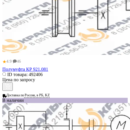
★
4.9
46
Полумуфта КР 921.081
ID товара:
492406
Цена по запросу
Доставка по
России, в РБ, KZ
В наличии