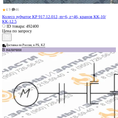
★
4.9
46
Колесо зубчатое КР 917.12.012, m=6, z=46, кранов КК‑10/
КК‑12.5
ID товара:
492400
Цена по запросу
Доставка по
России, в РБ, KZ
В наличии