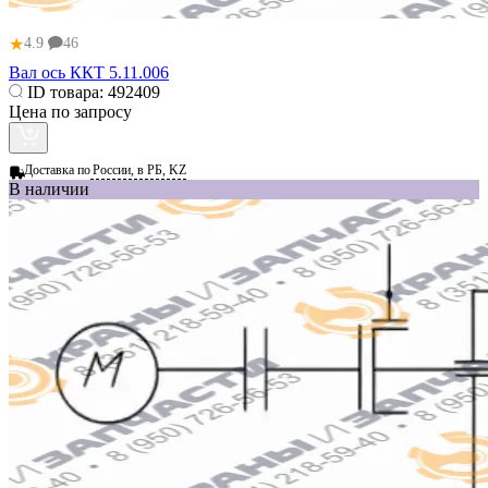
★
4.9
46
Вал ось ККТ 5.11.006
ID товара:
492409
Цена по запросу
Доставка по
России, в РБ, KZ
В наличии