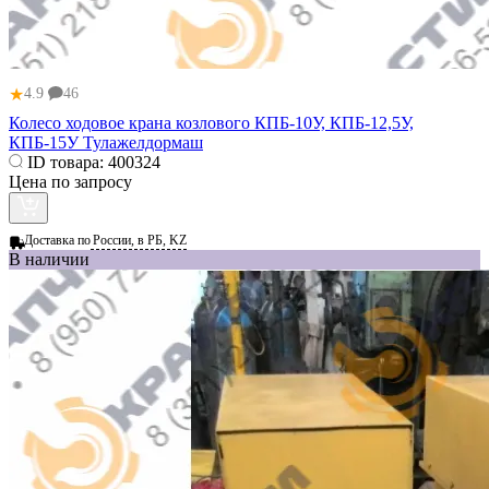
★
4.9
46
Колесо ходовое крана козлового КПБ-10У, КПБ-12,5У,
КПБ-15У Тулажелдормаш
ID товара:
400324
Цена по запросу
Доставка по
России, в РБ, KZ
В наличии