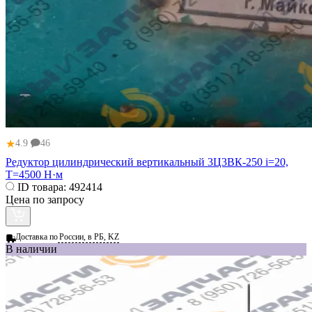
★
4.9
46
Редуктор цилиндрический вертикальный 3Ц3ВК-250 i=20,
T=4500 Н·м
ID товара:
492414
Цена по запросу
Доставка по
России, в РБ, KZ
В наличии