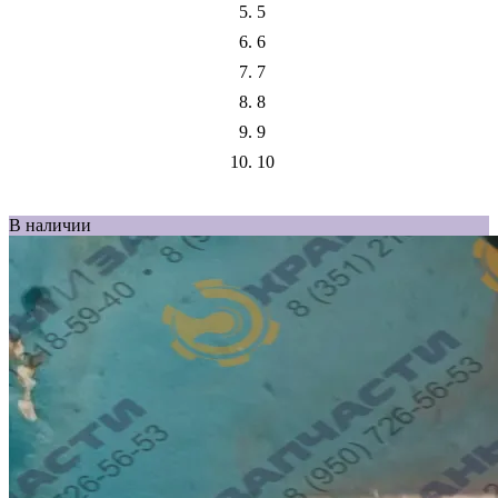
5
6
7
8
9
10
В наличии