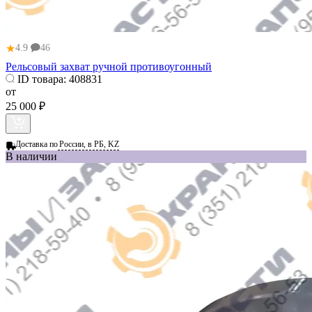
★
4.9
46
Рельсовый захват ручной противоугонный
ID товара:
408831
от
25 000 ₽
Доставка по
России, в РБ, KZ
В наличии