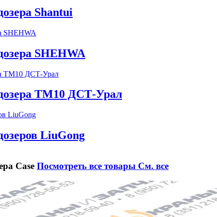
дозера Shantui
ьдозера SHEHWA
ьдозера ТМ10 ДСТ-Урал
дозеров LiuGong
ера Case
Посмотреть все товары
См. все