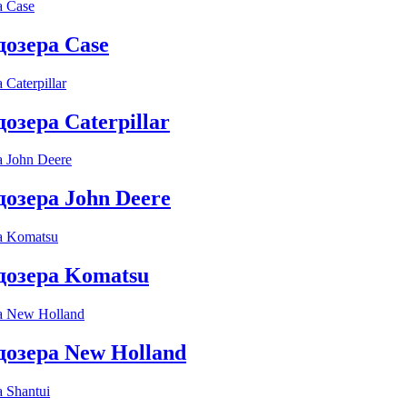
дозера Case
озера Caterpillar
дозера John Deere
дозера Komatsu
дозера New Holland