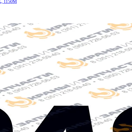
К, 1150М