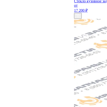
Стекло кузовное за
от
17 200 ₽