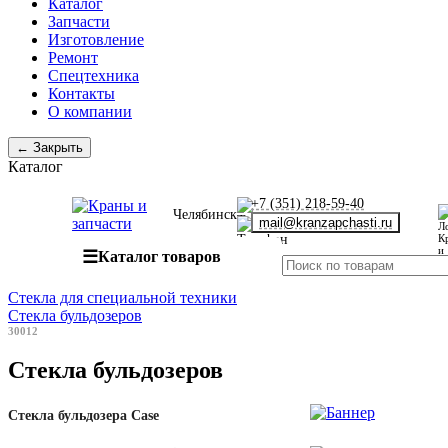
Каталог
Запчасти
Изготовление
Ремонт
Спецтехника
Контакты
О компании
← Закрыть
Каталог
+7 (351) 218-59-40
Челябинск
mail@kranzapchasti.ru
☰
Каталог товаров
Стекла для специальной техники
Стекла бульдозеров
30012
Стекла бульдозеров
Стекла бульдозера Case