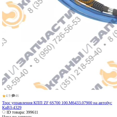
★
4.9
46
Трос управления КПП ZF 6S700 100.М6433.07900 на автобус
КаВЗ-4329
ID товара:
399611
Цена по запросу