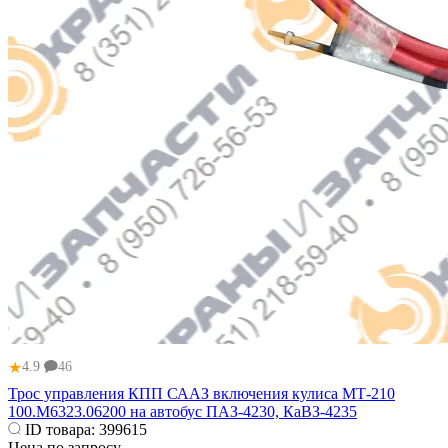
★
4.9
46
Трос управления КПП СААЗ включения кулиса МТ-210
100.М6323.06200 на автобус ПАЗ-4230, КаВЗ-4235
ID товара:
399615
Цена по запросу