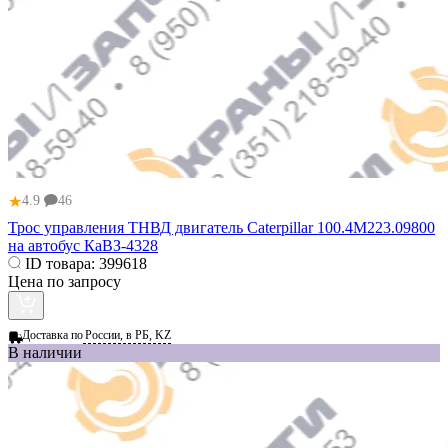
★
4.9
46
Трос управления ТНВД двигатель Caterpillar 100.4М223.09800
на автобус КаВЗ-4328
ID товара:
399618
Цена по запросу
Доставка по
России, в РБ, KZ
В наличии