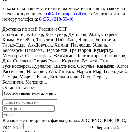
Заказать
на нашем сайте или вы можете отправить заявку на
электронную почту
mail@kranzapchasti.ru
, либо позвонить по
номеру телефона:
8 (351) 218-59-40
Доставка по всей России и СНГ:
Солигалич, Атбасар, Коммунар, Дмитров, Абай, Старый
Крым, Вилейка, Тогучин, Избербаш, Ярцево, Боровичи,
Тарко-Сале, Ак-Довурак, Химки, Павлодар, Усмань,
Белозерск, Няндома, Лермонтов, Грайворон, Кумертау,
Межгорье, Севастополь, Жезказган, Лениногорск, Осташков,
Дно, Светлый, Старая Русса, Киренск, Волжск, Сим,
Гусиноозёрск, Курчалой, Шахтинск, Облучье, Камызяк, Аягоз,
Рассказово, Назарово, Усть-Илимск, Нарьян-Мар, Геленджик,
Самара, Мядель, Клин, Котельниково, Орск, Сурск,
Белыничи, Меленки...
Оставить заявку
Вы можете прикрепить файлы (только JPG, PNG, PDF, DOC,
DOCX)
Выберите файл