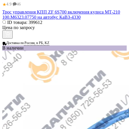
★
4.9
46
Трос управления КПП ZF 6S700 включения кулиса МТ-210
100.М6323.07750 на автобус КаВЗ-4330
ID товара:
399612
Цена по запросу
Доставка по
России, в РБ, KZ
В наличии