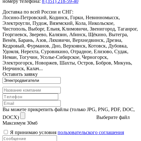
номеру телефона:
8 (351) 218-59-40
Доставка по всей России и СНГ:
Лосино-Петровский, Кодинск, Горки, Невинномысск,
Электроугли, Пудож, Вяземский, Кола, Никольское,
Чистополь, Выборг, Ельня, Климовичи, Звенигород, Таганрог,
Георгиевск, Зверево, Калязин, Абинск, Щёкино, Вытегра,
Венёв, Барань, Азов, Ляховичи, Верхнедвинск, Дрезна,
Кедровый, Фурманов, Дно, Верхоянск, Котовск, Дубовка,
Удомля, Нерехта, Суровикино, Отрадное, Елизово, Судак,
Неман, Тогучин, Усолье-Сибирское, Черногорск,
Электрогорск, Новоржев, Шахты, Остров, Бобров, Микунь,
Нерчинск, Калач...
Оставить заявку
Вы можете прикрепить файлы (только JPG, PNG, PDF, DOC,
DOCX)
Выберите файл
Максимум 30мб
Я принимаю условия
пользовательского соглашения