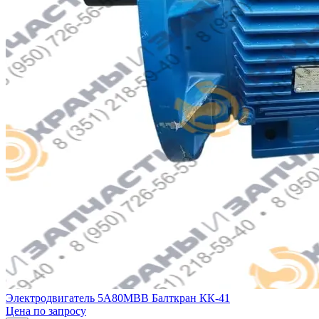
Электродвигатель 5А80МВВ Балткран КК-41
Цена по запросу