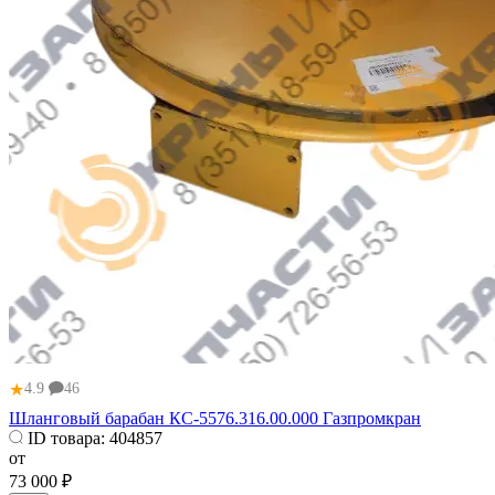
★
4.9
46
Шланговый барабан КС-5576.316.00.000 Газпромкран
ID товара:
404857
от
73 000 ₽