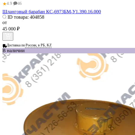
★
4.9
46
Шланговый барабан КС-6973БМ-У1.390.16.000
ID товара:
404858
от
45 000 ₽
Доставка по
России, в РБ, KZ
В наличии