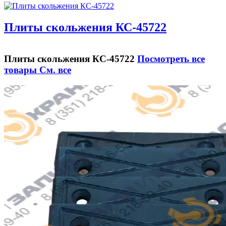
Плиты скольжения КС-45722
Плиты скольжения КС-45722
Посмотреть все
товары
См. все