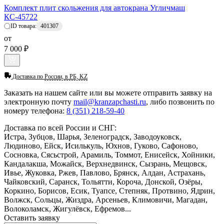
Комплект плит скольжения для автокрана Угличмаш
КС-45722
ID товара:
401307
от
7 000 ₽
Доставка по
России, в РБ, KZ
Заказать
на нашем сайте или вы можете отправить заявку на
электронную почту
mail@kranzapchasti.ru
, либо позвонить по
номеру телефона:
8 (351) 218-59-40
Доставка по всей России и СНГ:
Истра, Зубцов, Шарья, Зеленоградск, Заводоуковск,
Людиново, Ейск, Исилькуль, Юхнов, Гуково, Сафоново,
Сосновка, Сясьстрой, Арамиль, Томмот, Енисейск, Хойники,
Кандалакша, Можайск, Верхнедвинск, Сызрань, Мещовск,
Ивье, Жуковка, Ржев, Павлово, Брянск, Алдан, Астрахань,
Чайковский, Саранск, Тольятти, Короча, Донской, Озёры,
Коркино, Борисов, Есик, Туапсе, Степняк, Протвино, Ядрин,
Волжск, Сольцы, Жиздра, Арсеньев, Климовичи, Магадан,
Волоколамск, Жигулёвск, Ефремов...
Оставить заявку