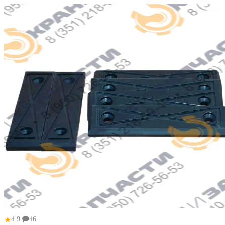
★
4.9
46