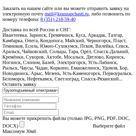
Заказать
на нашем сайте или вы можете отправить заявку на
электронную почту
mail@kranzapchasti.ru
, либо позвонить по
номеру телефона:
8 (351) 218-59-40
Доставка по всей России и СНГ:
Ивантеевка, Заринск, Гремячинск, Куса, Аркадак, Талгар,
Камбарка, Онега, Кондопога, Майский, Черногорск, Пласт,
Темников, Есиль, Южно-Сухокумск, Псков, Вилейка, Севск,
Аральск, Чайковский, Сольцы, Тара, Орёл, Спасск-Дальний,
Кремёнки, Суворов, Актобе, Мосальск, Дятлово, Киренск,
Ногинск, Слоним, Балей, Электрогорск, Усть-Лабинск,
Рыльск, Чаусы, Чадан, Коркино, Еманжелинск, Удомля, Бор,
Новодвинск, Арыс, Мезень, Усть-Каменогорск, Первоуральск,
Беломорск, Нефтекамск, Светлоград, Спасск-Рязанский...
Оставить заявку
Вы можете прикрепить файлы (только JPG, PNG, PDF, DOC,
DOCX)
Выберите файл
Максимум 30мб