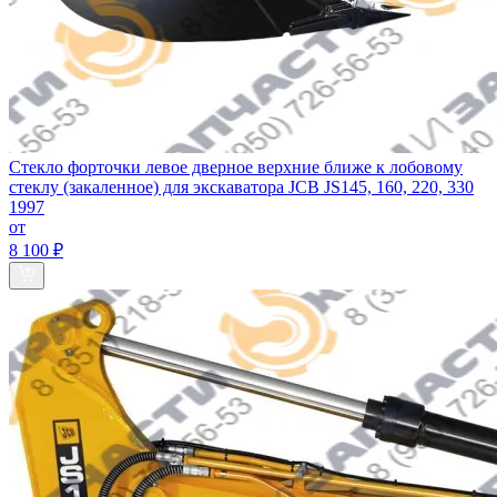
Стекло форточки левое дверное верхние ближе к лобовому
стеклу (закаленное) для экскаватора JCB JS145, 160, 220, 330
1997
от
8 100 ₽