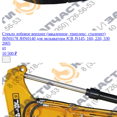
Стекло лобовое верхнее (закаленное, триплекс, сталенит)
JHN0178 JHN0140 для экскаватора JCB JS145, 160, 220, 330
2005
от
10 500 ₽