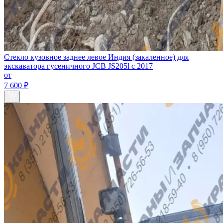
Стекло кузовное заднее левое Индия (закаленное) для
экскаватора гусеничного JCB JS205l c 2017
от
7 600 ₽