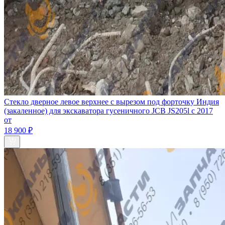
Стекло дверное левое верхнее с вырезом под форточку Индия
(закаленное) для экскаватора гусеничного JCB JS205l c 2017
от
18 900 ₽