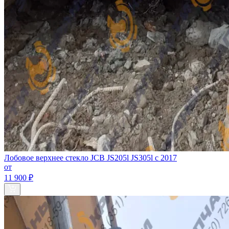
Лобовое верхнее стекло JCB JS205l JS305l c 2017
от
11 900 ₽