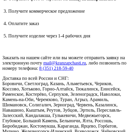
Получите коммерческое предложение
Оплатите заказ
Получите изделие через 1-4 рабочих дня
Заказать
на нашем сайте или вы можете отправить заявку на
электронную почту
mail@kranzapchasti.ru
, либо позвонить по
номеру телефона:
8 (351) 218-59-40
Доставка по всей России и СНГ:
Боровичи, Светлоград, Казань, Альметьевск, Чериков,
Коссово, Хотьково, Горно-Алтайск, Тюкалинск, Енисейск,
Раменское, Костерёво, Серпухов, Зеленоградск, Наволоки,
Камень-на-Оби, Черемхово, Туран, Агрыз, Арамиль,
Шимановск, Солигалич, Зерноград, Червень, Казалинск,
Навашино, Кыштым, Реутов, Зубцов, Эртиль, Переславль-
Залесский, Кандалакша, Гулькевичи, Медвежьегорск,
Глубокое, Большой Камень, Белыничи, Ялта, Россошь,
Биробиджан, Костомукша, Караганда, Ярцево, Горбатов,
Мурино, Железногорск-Илимский, Всеволожск, Чайковский,