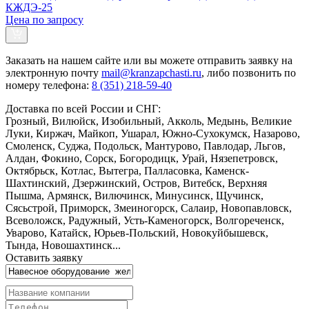
КЖДЭ-25
Цена по запросу
Заказать
на нашем сайте или вы можете отправить заявку на
электронную почту
mail@kranzapchasti.ru
, либо позвонить по
номеру телефона:
8 (351) 218-59-40
Доставка по всей России и СНГ:
Грозный, Вилюйск, Изобильный, Акколь, Медынь, Великие
Луки, Киржач, Майкоп, Ушарал, Южно-Сухокумск, Назарово,
Смоленск, Суджа, Подольск, Мантурово, Павлодар, Льгов,
Алдан, Фокино, Сорск, Богородицк, Урай, Нязепетровск,
Октябрьск, Котлас, Вытегра, Палласовка, Каменск-
Шахтинский, Дзержинский, Остров, Витебск, Верхняя
Пышма, Армянск, Вилючинск, Минусинск, Щучинск,
Сясьстрой, Приморск, Змеиногорск, Салаир, Новопавловск,
Всеволожск, Радужный, Усть-Каменогорск, Волгореченск,
Уварово, Катайск, Юрьев-Польский, Новокуйбышевск,
Тында, Новошахтинск...
Оставить заявку