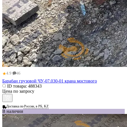
★
4.9
46
Барабан грузовой ЧУ-07.030-01 крана мостового
ID товара:
488343
Цена по запросу
Доставка по
России, в РБ, KZ
В наличии