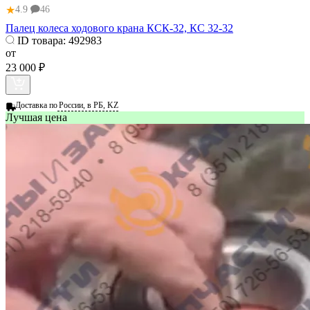
★
4.9
46
Палец колеса ходового крана КСК-32, КС 32-32
ID товара:
492983
от
23 000 ₽
Доставка по
России, в РБ, KZ
Лучшая цена