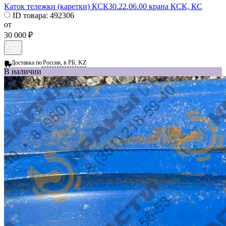
Каток тележки (каретки) КСК30.22.06.00 крана КСК, КС
ID товара:
492306
от
30 000 ₽
Доставка по
России, в РБ, KZ
В наличии