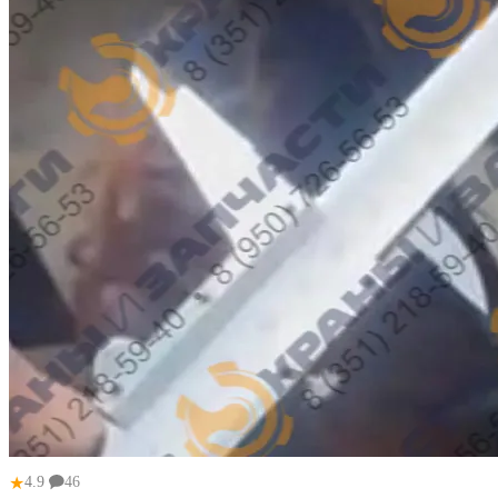
★
4.9
46