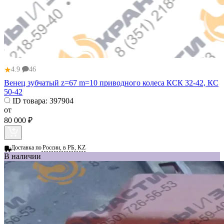
★
4.9
46
Венец зубчатый z=67 m=10 приводного колеса КСК 32-42, КС
50-42
ID товара:
397904
от
80 000 ₽
Доставка по
России, в РБ, KZ
В наличии