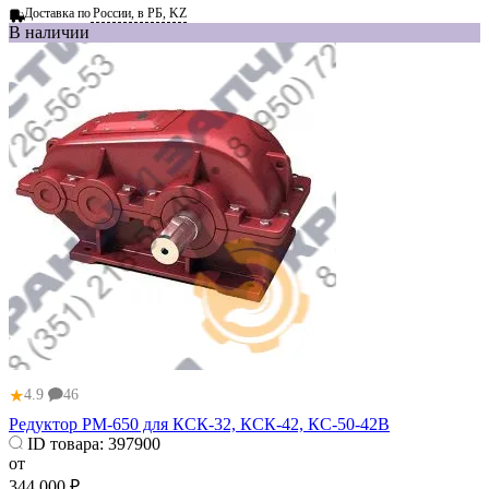
Доставка по
России, в РБ, KZ
В наличии
★
4.9
46
Редуктор РМ-650 для КСК-32, КСК-42, КС-50-42В
ID товара:
397900
от
344 000 ₽