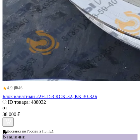
★
4.9
46
Блок канатный 22Н-153 КСК-32, КК 30-32Б
ID товара:
488032
от
38 000 ₽
Доставка по
России, в РБ, KZ
В наличии