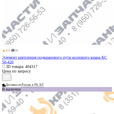
★
4.9
46
Элемент крепления подкранового пути козлового крана КС
50-42б
ID товара:
404317
Цена по запросу
Доставка по
России, в РБ, KZ
В наличии