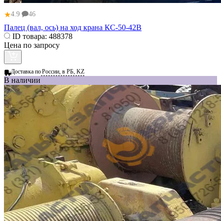
★
4.9
46
Палец (вал, ось) на ход крана КС-50-42В
ID товара:
488378
Цена по запросу
Доставка по
России, в РБ, KZ
В наличии