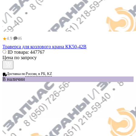
★
4.9
46
Траверса для козлового крана КК50-42В
ID товара:
447767
Цена по запросу
Доставка по
России, в РБ, KZ
В наличии