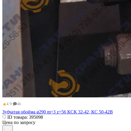
★
4.9
46
Зубчатая обойма ø290 m=3 z=56 КСК 32-42, КС 50-42В
ID товара:
395098
Цена по запросу