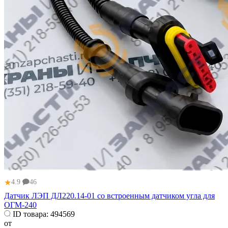
★
4.9
46
Датчик ЛЭП ДЛ220.14‑01 со встроенным датчиком угла для
ОГМ‑240
ID товара:
494569
от