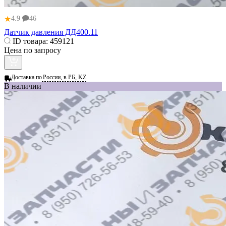
★
4.9
46
Датчик давления ДД400.11
ID товара:
459121
Цена по запросу
Доставка по
России, в РБ, KZ
В наличии