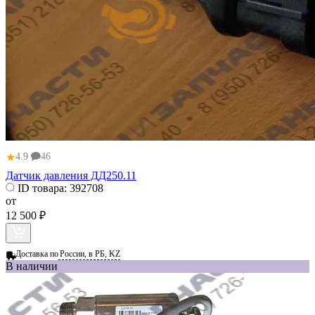
★
4.9
46
Датчик давления ДД250.11
ID товара:
392708
от
12 500 ₽
Доставка по
России, в РБ, KZ
В наличии