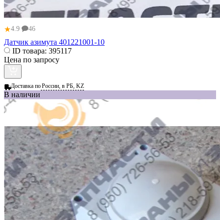
★
4.9
46
Датчик азимута 401221001-10
ID товара:
395117
Цена по запросу
Доставка по
России, в РБ, KZ
В наличии