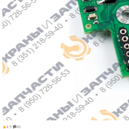
★
4.9
46