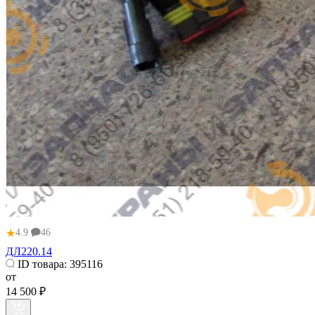
★
4.9
46
ДЛ220.14
ID товара:
395116
от
14 500 ₽