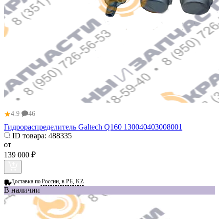
★
4.9
46
Гидрораспределитель Galtech Q160 130040403008001
ID товара:
488335
от
139 000 ₽
Доставка по
России, в РБ, KZ
В наличии