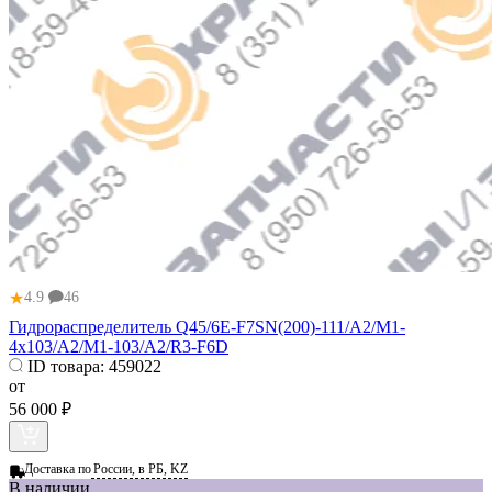
★
4.9
46
Гидрораспределитель Q45/6E-F7SN(200)-111/A2/M1-
4x103/A2/M1-103/A2/R3-F6D
ID товара:
459022
от
56 000 ₽
Доставка по
России, в РБ, KZ
В наличии