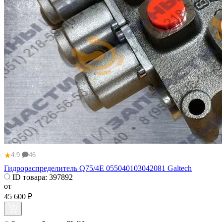
★
4.9
46
Гидрораспределитель Q75/4E 055040103042081 Galtech
ID товара:
397892
от
45 600 ₽