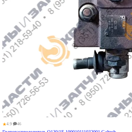
★
4.9
46
Гидрораспределитель Q130/1E 100010111032001 Galtech