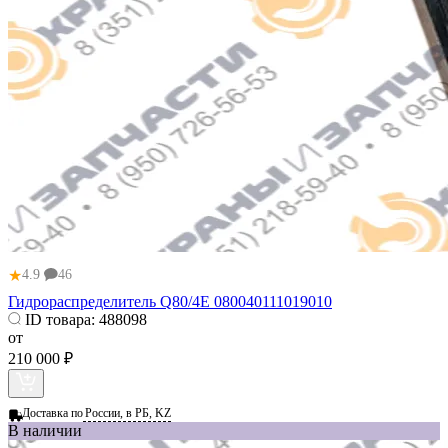
★
4.9
46
Гидрораспределитель Q80/4E 080040111019010
ID товара:
488098
от
210 000 ₽
Доставка по
России, в РБ, KZ
В наличии