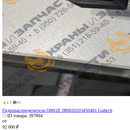
★
4.9
46
Гидрораспределитель Q80/2E 080020103450401 Galtech
ID товара:
397894
от
92 000 ₽