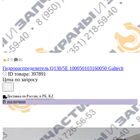
★
4.9
46
Гидрораспределитель Q130/5E 100050103160050 Galtech
ID товара:
397891
Цена по запросу
Доставка по
России, в РБ, KZ
В наличии