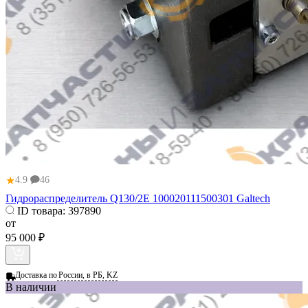
★
4.9
46
Гидрораспределитель Q130/2E 100020111500301 Galtech
ID товара:
397890
от
95 000 ₽
Доставка по
России, в РБ, KZ
В наличии