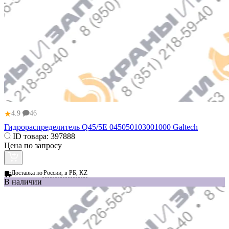
★
4.9
46
Гидрораспределитель Q45/5E 045050103001000 Galtech
ID товара:
397888
Цена по запросу
Доставка по
России, в РБ, KZ
В наличии