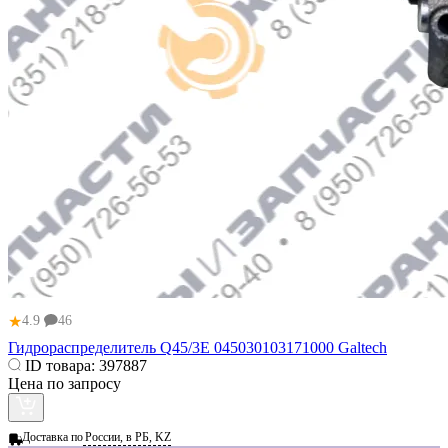
★
4.9
46
Гидрораспределитель Q45/3E 045030103171000 Galtech
ID товара:
397887
Цена по запросу
Доставка по
России, в РБ, KZ