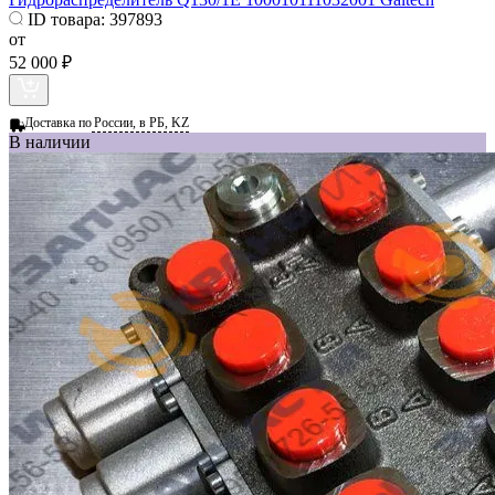
ID товара:
397893
от
52 000 ₽
Доставка по
России, в РБ, KZ
В наличии