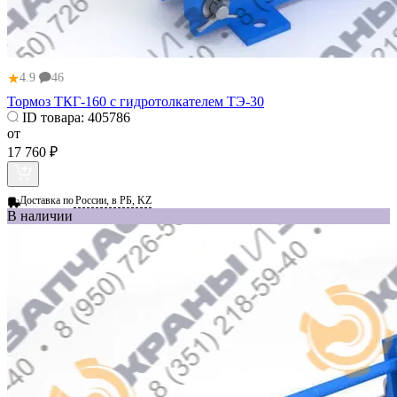
★
4.9
46
Тормоз ТКГ-160 с гидротолкателем ТЭ-30
ID товара:
405786
от
17 760 ₽
Доставка по
России, в РБ, KZ
В наличии