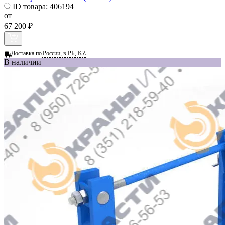
ID товара:
406194
от
67 200 ₽
Доставка по
России, в РБ, KZ
В наличии