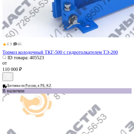
★
4.9
46
Тормоз колодочный ТКГ-500 с гидротолкателем ТЭ-200
ID товара:
405523
от
110 000 ₽
Доставка по
России, в РБ, KZ
В наличии