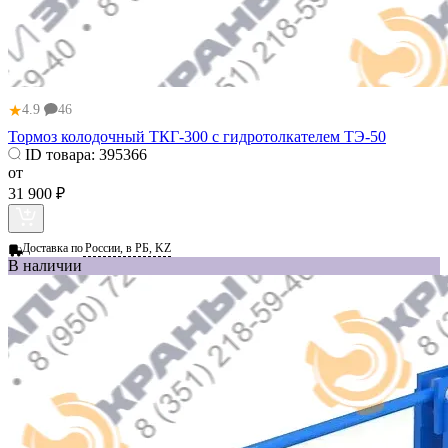
★
4.9
46
Тормоз колодочный ТКГ-300 с гидротолкателем ТЭ-50
ID товара:
395366
от
31 900 ₽
Доставка по
России, в РБ, KZ
В наличии