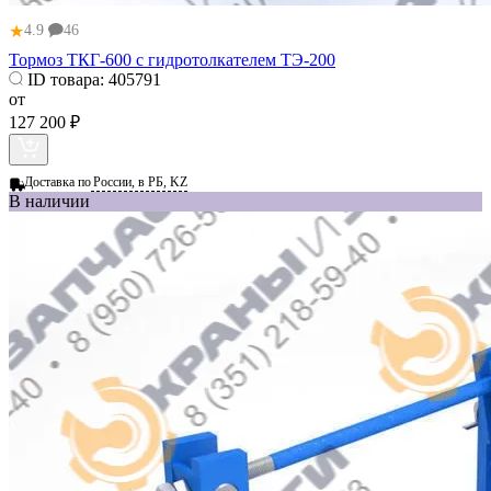
★
4.9
46
Тормоз ТКГ-600 с гидротолкателем ТЭ-200
ID товара:
405791
от
127 200 ₽
Доставка по
России, в РБ, KZ
В наличии