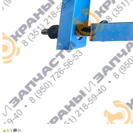
★
4.9
46