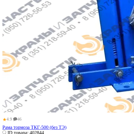
★
4.9
46
Рама тормоза ТКГ-500 (без ТЭ)
ID товара:
402844