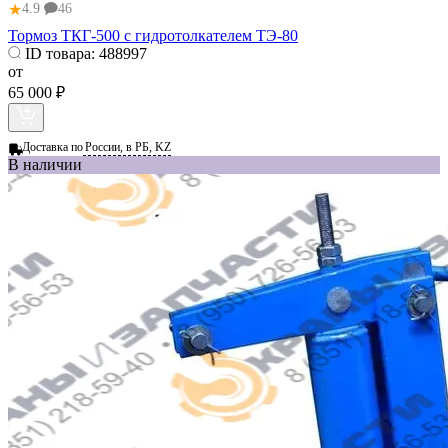
★
4.9
46
Тормоз ТКГ-500 с гидротолкателем ТЭ-80
ID товара:
488997
от
65 000 ₽
Доставка по
России, в РБ, KZ
В наличии