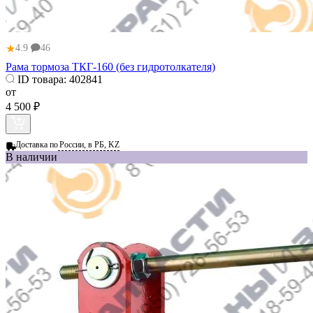
★
4.9
46
Рама тормоза ТКГ-160 (без гидротолкателя)
ID товара:
402841
от
4 500 ₽
Доставка по
России, в РБ, KZ
В наличии