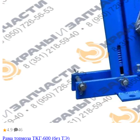
★
4.9
46
Рама тормоза ТКГ-600 (без ТЭ)