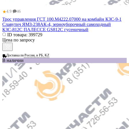
★
4.9
46
Трос управления ГСТ 100.М4222.07000 на комбайн КЗС-9-1
Славутич ЯМЗ-238АК-4, зерноуборочный самоходный
КЗС-812С ПАЛЕССЕ GS812С гусеничный
ID товара:
399729
Цена по запросу
Доставка по
России, в РБ, KZ
В наличии