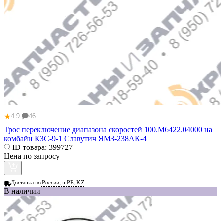
★
4.9
46
Трос переключение диапазона скоростей 100.М6422.04000 на
комбайн КЗС-9-1 Славутич ЯМЗ-238АК-4
ID товара:
399727
Цена по запросу
Доставка по
России, в РБ, KZ
В наличии