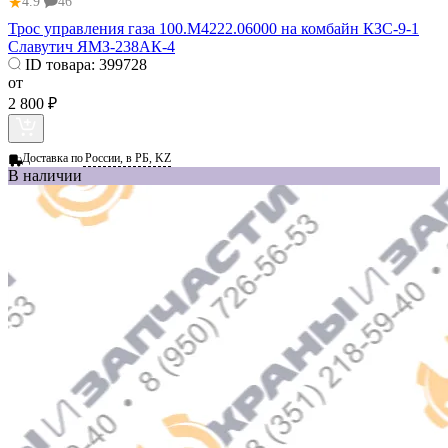
★
4.9
46
Трос управления газа 100.М4222.06000 на комбайн КЗС-9-1
Славутич ЯМЗ-238АК-4
ID товара:
399728
от
2 800 ₽
Доставка по
России, в РБ, KZ
В наличии