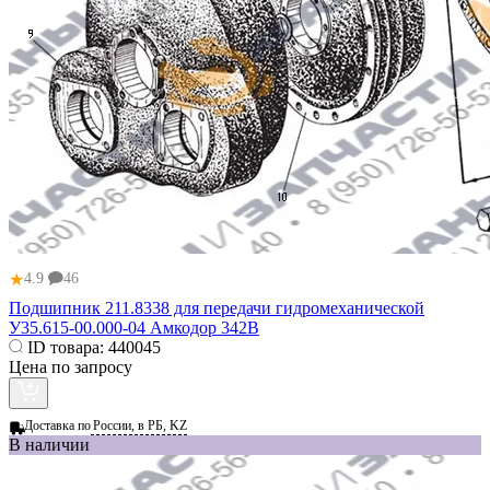
★
4.9
46
Подшипник 211.8338 для передачи гидромеханической
У35.615-00.000-04 Амкодор 342В
ID товара:
440045
Цена по запросу
Доставка по
России, в РБ, KZ
В наличии