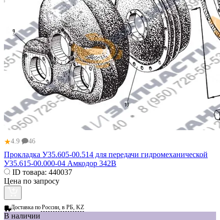
★
4.9
46
Прокладка У35.605-00.514 для передачи гидромеханической
У35.615-00.000-04 Амкодор 342В
ID товара:
440037
Цена по запросу
Доставка по
России, в РБ, KZ
В наличии