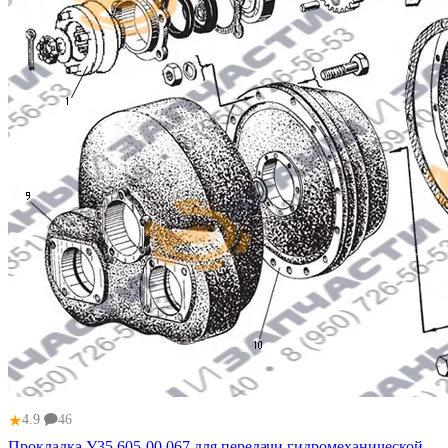
★
4.9
46
Прокладка У35.605-00.067 для передачи гидромеханической