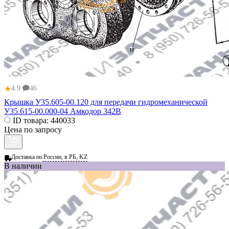
★
4.9
46
Крышка У35.605-00.120 для передачи гидромеханической
У35.615-00.000-04 Амкодор 342В
ID товара:
440033
Цена по запросу
Доставка по
России, в РБ, KZ
В наличии