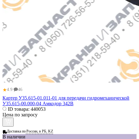
★
4.9
46
Картер У35.615-01.011-01 для передачи гидромеханической
У35.615-00.000-04 Амкодор 342В
ID товара:
440053
Цена по запросу
Доставка по
России, в РБ, KZ
В наличии