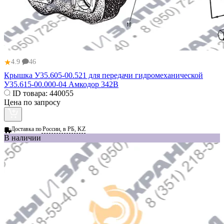
★
4.9
46
Крышка У35.605-00.521 для передачи гидромеханической
У35.615-00.000-04 Амкодор 342В
ID товара:
440055
Цена по запросу
Доставка по
России, в РБ, KZ
В наличии