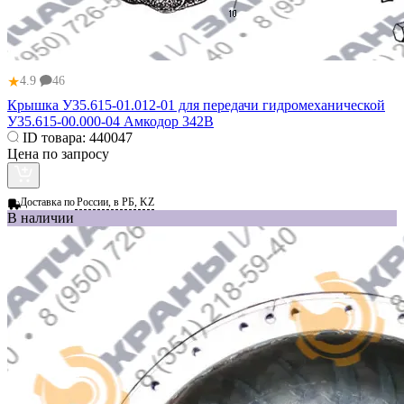
★
4.9
46
Крышка У35.615-01.012-01 для передачи гидромеханической
У35.615-00.000-04 Амкодор 342В
ID товара:
440047
Цена по запросу
Доставка по
России, в РБ, KZ
В наличии