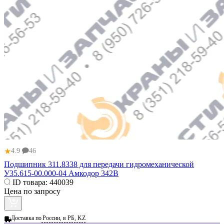
★
4.9
46
Подшипник 311.8338 для передачи гидромеханической
У35.615-00.000-04 Амкодор 342В
ID товара:
440039
Цена по запросу
Доставка по
России, в РБ, KZ