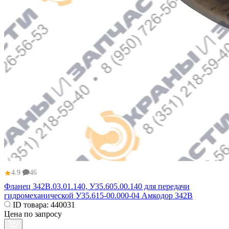
★
4.9
46
Фланец 342В.03.01.140, У35.605.00.140 для передачи
гидромеханической У35.615-00.000-04 Амкодор 342В
ID товара:
440031
Цена по запросу