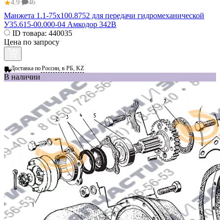
★
4.9
46
Манжета 1.1-75х100.8752 для передачи гидромеханической
У35.615-00.000-04 Амкодор 342В
ID товара:
440035
Цена по запросу
Доставка по
России, в РБ, KZ
В наличии