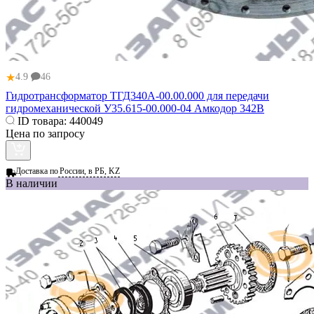
★
4.9
46
Гидротрансформатор ТГД340А-00.00.000 для передачи
гидромеханической У35.615-00.000-04 Амкодор 342В
ID товара:
440049
Цена по запросу
Доставка по
России, в РБ, KZ
В наличии