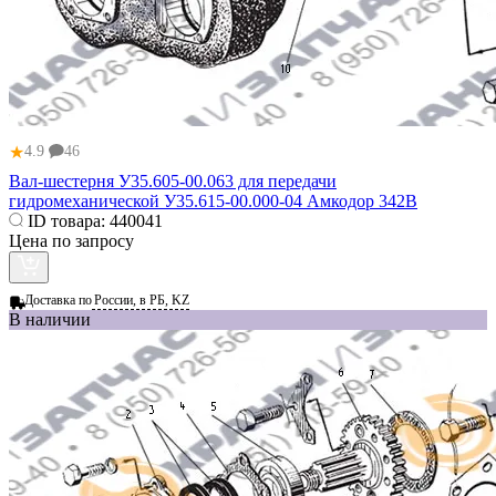
★
4.9
46
Вал-шестерня У35.605-00.063 для передачи
гидромеханической У35.615-00.000-04 Амкодор 342В
ID товара:
440041
Цена по запросу
Доставка по
России, в РБ, KZ
В наличии