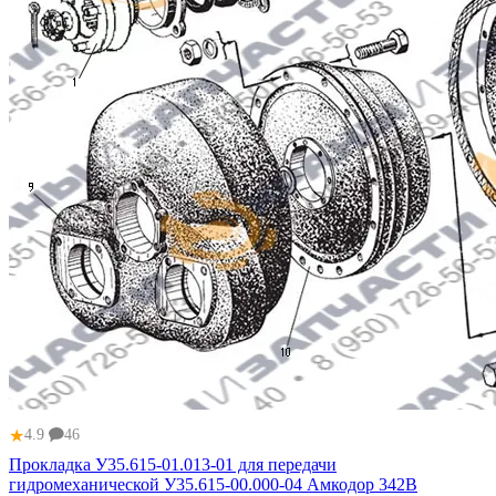
★
4.9
46
Прокладка У35.615-01.013-01 для передачи
гидромеханической У35.615-00.000-04 Амкодор 342В