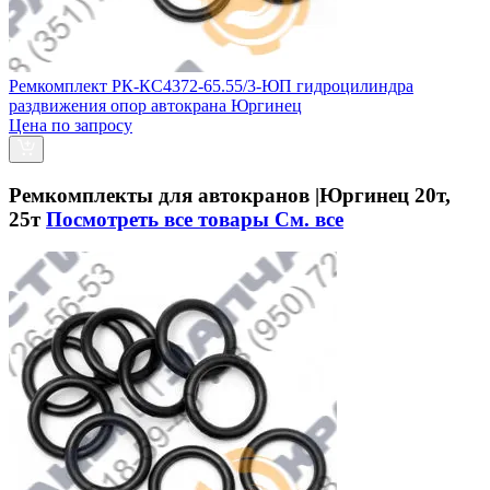
Ремкомплект РК-КС4372-65.55/3-ЮП гидроцилиндра
раздвижения опор автокрана Юргинец
Цена по запросу
Ремкомплекты для автокранов |Юргинец 20т,
25т
Посмотреть все товары
См. все