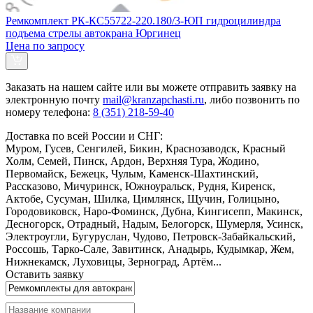
Ремкомплект РК-КС55722-220.180/3-ЮП гидроцилиндра
подъема стрелы автокрана Юргинец
Цена по запросу
Заказать
на нашем сайте или вы можете отправить заявку на
электронную почту
mail@kranzapchasti.ru
, либо позвонить по
номеру телефона:
8 (351) 218-59-40
Доставка по всей России и СНГ:
Муром, Гусев, Сенгилей, Бикин, Краснозаводск, Красный
Холм, Семей, Пинск, Ардон, Верхняя Тура, Жодино,
Первомайск, Бежецк, Чулым, Каменск-Шахтинский,
Рассказово, Мичуринск, Южноуральск, Рудня, Киренск,
Актобе, Сусуман, Шилка, Цимлянск, Щучин, Голицыно,
Городовиковск, Наро-Фоминск, Дубна, Кингисепп, Макинск,
Десногорск, Отрадный, Надым, Белогорск, Шумерля, Усинск,
Электроугли, Бугуруслан, Чудово, Петровск-Забайкальский,
Россошь, Тарко-Сале, Завитинск, Анадырь, Кудымкар, Жем,
Нижнекамск, Луховицы, Зерноград, Артём...
Оставить заявку