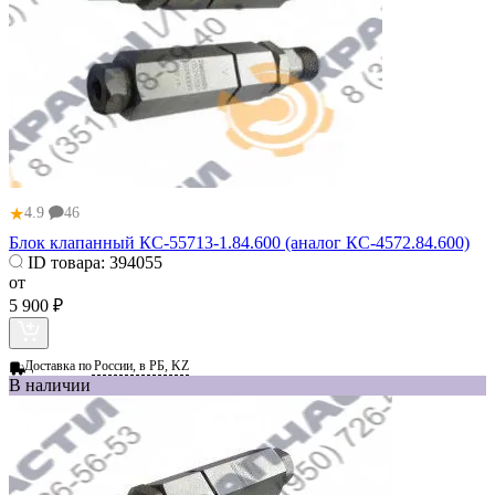
★
4.9
46
Блок клапанный КС-55713-1.84.600 (аналог КС-4572.84.600)
ID товара:
394055
от
5 900 ₽
Доставка по
России, в РБ, KZ
В наличии