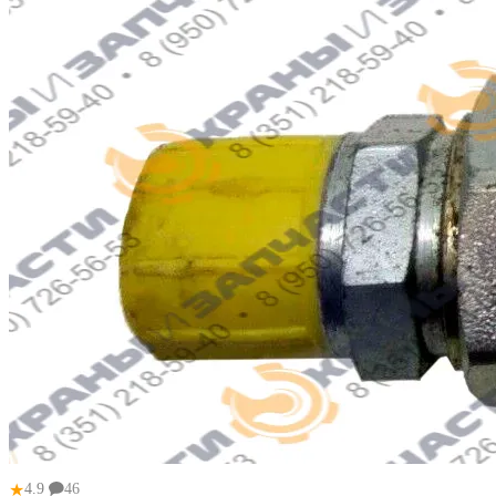
★
4.9
46