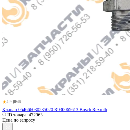
★
4.9
46
Клапан 054666030235020 R930065613 Bosch Rexroth
ID товара:
472963
Цена по запросу