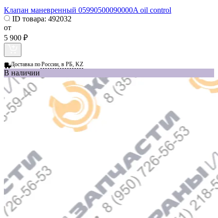
Клапан маневренный 05990500090000A oil control
ID товара:
492032
от
5 900 ₽
Доставка по
России, в РБ, KZ
В наличии