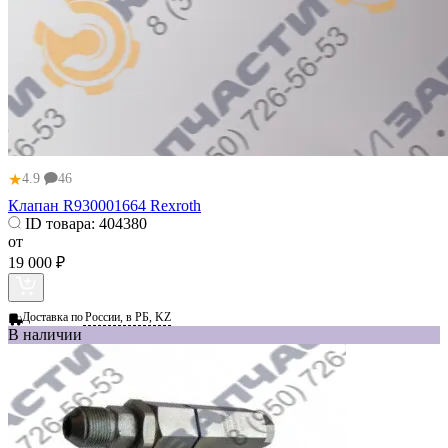
★
4.9
46
Клапан R930001664 Rexroth
ID товара:
404380
от
19 000 ₽
Доставка по
России, в РБ, KZ
В наличии