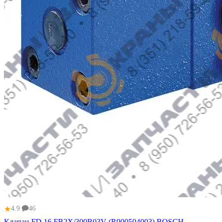
★
4.9
46
Клапан FD 16 FB2X/300B03V (R900504003) BOSCH