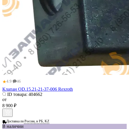
★
4.9
46
Клапан OD.15.21-21-37-006 Rexroth
ID товара:
404662
от
8 900 ₽
Доставка по
России, в РБ, KZ
В наличии