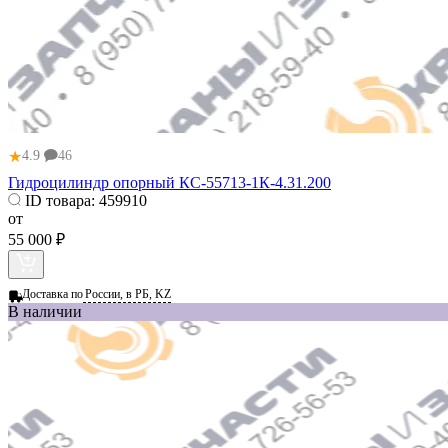
★
4.9
46
Гидроцилиндр опорный КС-55713-1К-4.31.200
ID товара:
459910
от
55 000 ₽
Доставка по
России, в РБ, KZ
В наличии