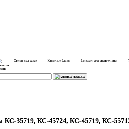
Стекла под заказ
Канатные блоки
Запчасти для спецтехники
КС-35719, КС-45724, КС-45719, КС-5571