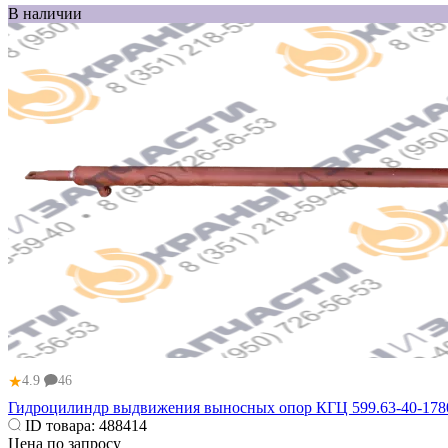
В наличии
★
4.9
46
Гидроцилиндр выдвижения выносных опор КГЦ 599.63-40-178
ID товара:
488414
Цена по запросу