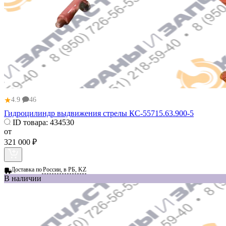
★
4.9
46
Гидроцилиндр выдвижения стрелы КС-55715.63.900-5
ID товара:
434530
от
321 000 ₽
Доставка по
России, в РБ, KZ
В наличии