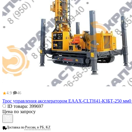
★
4.9
46
Трос управления акселератором ЕААХ-CLTH41-КЗБТ-250 мм0 
ID товара:
399697
Цена по запросу
Доставка по
России, в РБ, KZ