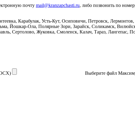
лектронную почту
mail@kranzapchasti.ru
, либо позвонить по номе
нтеевка, Карабулак, Усть-Кут, Осиповичи, Петровск, Лермонтов
зьма, Йошкар-Ола, Полярные Зори, Зарайск, Соликамск, Вилюйск
вль, Сертолово, Жуковка, Смоленск, Калач, Тараз, Лангепас, По
DOCX)
Выберите файл
Максим