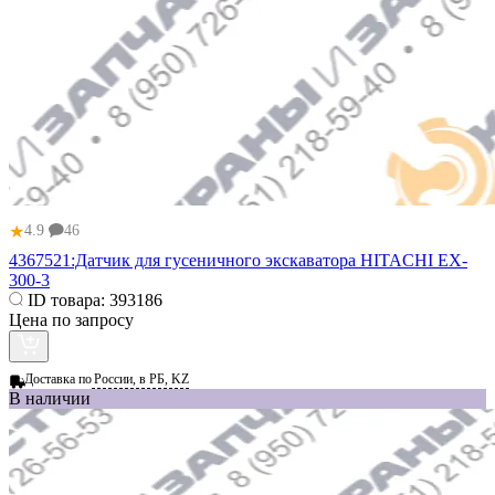
★
4.9
46
4367521:Датчик для гусеничного экскаватора HITACHI EX-
300-3
ID товара:
393186
Цена по запросу
Доставка по
России, в РБ, KZ
В наличии