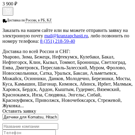
3 900 ₽
Доставка по
России, в РБ, KZ
Заказать
на нашем сайте или вы можете отправить заявку на
электронную почту
mail@kranzapchasti.ru
, либо позвонить по
номеру телефона:
8 (351) 218-59-40
Доставка по всей России и СНГ:
Уварово, Зима, Бежецк, Нефтекумск, Кулебаки, Бакал,
Нефтегорск, Клин, Кызыл, Томмот, Бронницы, Светлоград,
Емва, Дмитровск, Переславль-Залесский, Муром, Фролово,
Новосокольники, Сатка, Уральск, Баксан, Альметьевск,
Можайск, Осинники, Данков, Молодечно, Березники, Мосты,
Куса, Камышин, Шагонар, Кимовск, Абинск, Ирбит, Малмыж,
Харовск, Бердск, Ардон, Кыштым, Гудермес, Вяземский,
Краснокамск, Инза, Слюдянка, Энгельс, Сибай,
Красноуфимск, Приволжск, Новочебоксарск, Стрежевой,
Жуковка...
Оставить заявку