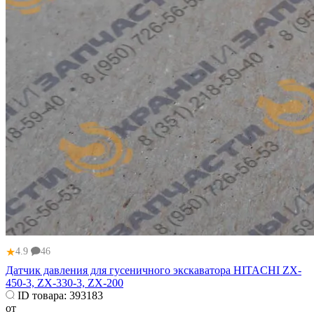
★
4.9
46
Датчик давления для гусеничного экскаватора HITACHI ZX-
450-3, ZX-330-3, ZX-200
ID товара:
393183
от