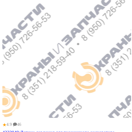
★
4.9
46