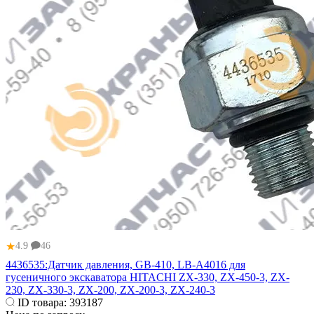
★
4.9
46
4436535:Датчик давления, GB-410, LB-A4016 для
гусеничного экскаватора HITACHI ZX-330, ZX-450-3, ZX-
230, ZX-330-3, ZX-200, ZX-200-3, ZX-240-3
ID товара:
393187