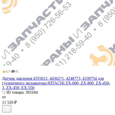
★
4.9
46
Датчик давления 4355012, 4436271, 4248773, 4339754 для
гусеничного экскаватора HITACHI ZX-600, ZX-800, ZX-450-
3, ZX-450, EX-550
ID товара:
393184
от
11 520 ₽