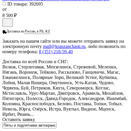
ID товара:
392695
от
8 500 ₽
Доставка по
России, в РБ, KZ
Заказать
на нашем сайте или вы можете отправить заявку на
электронную почту
mail@kranzapchasti.ru
, либо позвонить по
номеру телефона:
8 (351) 218-59-40
Доставка по всей России и СНГ:
Велиж, Стерлитамак, Мензелинск, Стрежевой, Меленки,
Нягань, Воронеж, Тейково, Рассказово, Ганцевичи, Магас,
Еманжелинск, Полярные Зори, Великий Устюг, Кубинка,
Лобня, Малая Вишера, Омутнинск, Усть-Катав, Чудово,
Червень, Буй, Петриков, Кяхта, Североморск, Котлас,
Мстиславль, Урус-Мартан, Дмитровск, Арамиль, Михайлов,
Пятигорск, Полесск, Давид-Городок, Александров, Ишимбай,
Коломна, Краснослободск, Белово, Поставы, Топки, Тобыл,
Невель, Юрга, Озёрск, Истра, Вуктыл, Видное, Мценск,
Ирбит, Рязань...
Оставить заявку