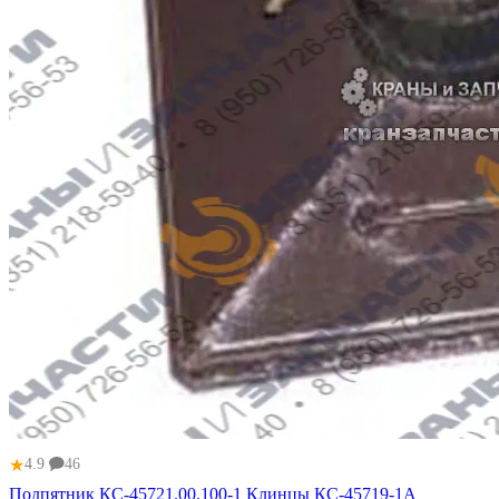
★
4.9
46
Подпятник КС-45721.00.100-1 Клинцы КС-45719-1А