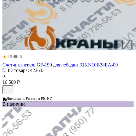
★
4.9
46
Счетчик витков GF-190 для лебедки IQKN10B34EA-00
ID товара:
423633
от
16 500 ₽
Доставка по
России, в РБ, KZ
В наличии