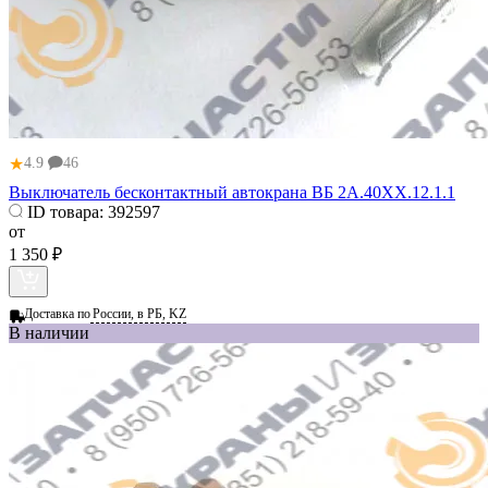
★
4.9
46
Выключатель бесконтактный автокрана ВБ 2А.40ХХ.12.1.1
ID товара:
392597
от
1 350 ₽
Доставка по
России, в РБ, KZ
В наличии