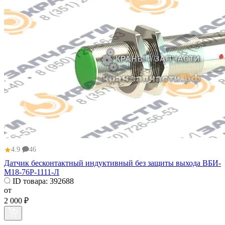
★
4.9
46
Датчик бесконтактный индуктивный без защиты выхода ВБИ-
М18-76Р-1111-Л
ID товара:
392688
от
2 000 ₽