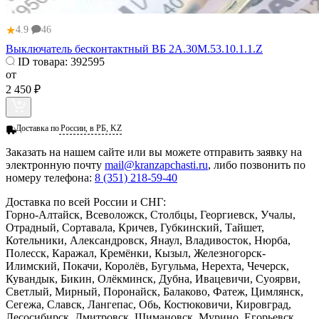
★
4.9
46
Выключатель бесконтактный ВБ 2А.30М.53.10.1.1.Z
ID товара:
392595
от
2 450 ₽
Доставка по
России, в РБ, KZ
Заказать
на нашем сайте или вы можете отправить заявку на
электронную почту
mail@kranzapchasti.ru
, либо позвонить по
номеру телефона:
8 (351) 218-59-40
Доставка по всей России и СНГ:
Горно-Алтайск, Всеволожск, Столбцы, Георгиевск, Учалы,
Отрадный, Сортавала, Кричев, Губкинский, Тайшет,
Котельники, Александровск, Янаул, Владивосток, Нюрба,
Полесск, Каражал, Кремёнки, Кызыл, Железногорск-
Илимский, Покачи, Королёв, Бугульма, Нерехта, Чечерск,
Кувандык, Бикин, Олёкминск, Дубна, Ивацевичи, Суоярви,
Светлый, Мирный, Поронайск, Балаково, Фатеж, Цимлянск,
Сегежа, Славск, Лангепас, Обь, Костюковичи, Кировград,
Лесосибирск, Дмитровск, Шимановск, Мурино, Егорьевск,