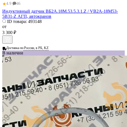
★
4.9
46
Индуктивный датчик ВБ2А.18М.53.5.3.1.Z / VB2A-18M53-
5B31-Z АГП, автокранов
ID товара:
493148
от
3 300 ₽
Доставка по
России, в РБ, KZ
В наличии