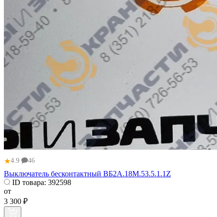
★
4.9
46
Выключатель бесконтактный ВБ2А.18М.53.5.1.1Z
ID товара:
392598
от
3 300 ₽