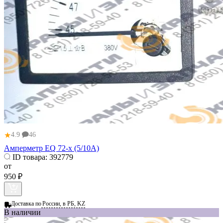
★
4.9
46
Амперметр EQ 72-х (5/10А)
ID товара:
392779
от
950 ₽
Доставка по
России, в РБ, KZ
В наличии