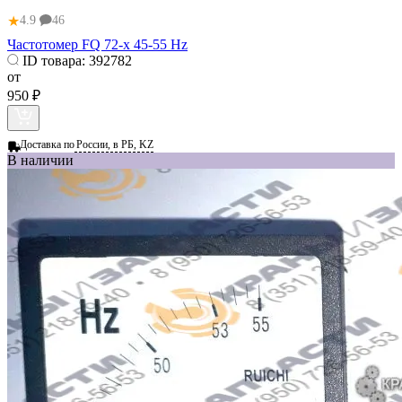
★
4.9
46
Частотомер FQ 72-х 45-55 Hz
ID товара:
392782
от
950 ₽
Доставка по
России, в РБ, KZ
В наличии