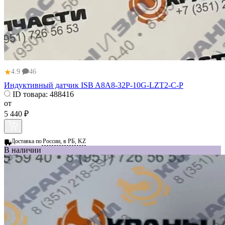
★
4.9
46
Индуктивный датчик ISB A8A8-32P-10G-LZT2-C-P
ID товара:
488416
от
5 440 ₽
Доставка по
России, в РБ, KZ
В наличии