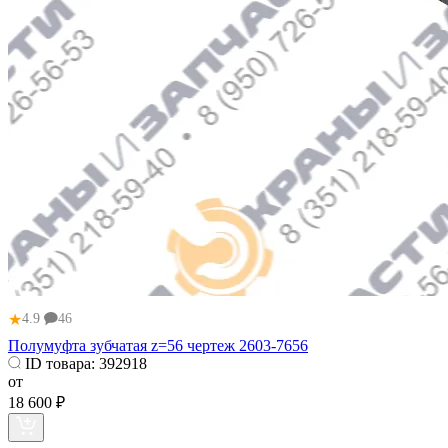
★
4.9
46
Полумуфта зубчатая z=56 чертеж 2603-7656
ID товара:
392918
от
18 600 ₽