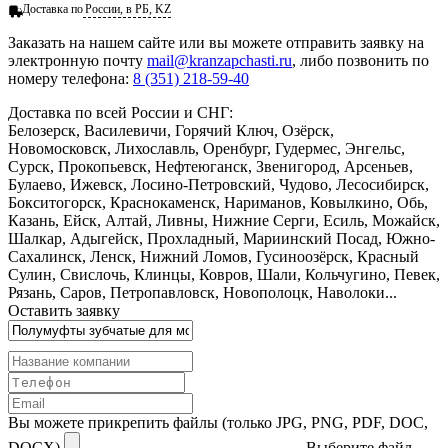
Доставка по
России, в РБ, KZ
Заказать
на нашем сайте или вы можете отправить заявку на
электронную почту
mail@kranzapchasti.ru
, либо позвонить по
номеру телефона:
8 (351) 218-59-40
Доставка по всей России и СНГ:
Белозерск, Василевичи, Горячий Ключ, Озёрск,
Новомосковск, Лихославль, Оренбург, Гудермес, Энгельс,
Сурск, Прокопьевск, Нефтеюганск, Звенигород, Арсеньев,
Булаево, Ижевск, Лосино-Петровский, Чудово, Лесосибирск,
Бокситогорск, Краснокаменск, Нариманов, Ковылкино, Обь,
Казань, Ейск, Алтай, Ливны, Нижние Серги, Есиль, Можайск,
Шалкар, Адыгейск, Прохладный, Мариинский Посад, Южно-
Сахалинск, Ленск, Нижний Ломов, Гусиноозёрск, Красный
Сулин, Свислочь, Клинцы, Ковров, Шали, Кольчугино, Певек,
Рязань, Саров, Петропавловск, Новополоцк, Наволоки...
Оставить заявку
Вы можете прикрепить файлы (только JPG, PNG, PDF, DOC,
DOCX)
Выберите файл