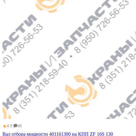
★
4.9
46
Вал отбора мощности 401161300 на КПП ZF 16S 130