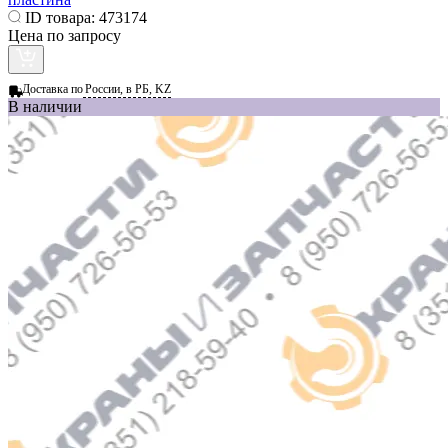
ID товара:
473174
Цена по запросу
Доставка по
России, в РБ, KZ
В наличии