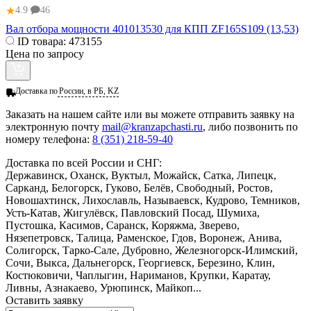
★
4.9
46
Вал отбора мощности 401013530 для КПП ZF165S109 (13,53)
ID товара:
473155
Цена по запросу
Доставка по
России, в РБ, KZ
Заказать
на нашем сайте или вы можете отправить заявку на
электронную почту
mail@kranzapchasti.ru
, либо позвонить по
номеру телефона:
8 (351) 218-59-40
Доставка по всей России и СНГ:
Державинск, Оханск, Вуктыл, Можайск, Сатка, Липецк,
Сарканд, Белогорск, Гуково, Белёв, Свободный, Ростов,
Новошахтинск, Лихославль, Называевск, Кудрово, Темников,
Усть-Катав, Жигулёвск, Павловский Посад, Шумиха,
Пустошка, Касимов, Саранск, Коряжма, Зверево,
Нязепетровск, Талица, Раменское, Гдов, Воронеж, Анива,
Солигорск, Тарко-Сале, Дубровно, Железногорск-Илимский,
Сочи, Выкса, Дальнегорск, Георгиевск, Березино, Клин,
Костюковичи, Чаплыгин, Нариманов, Крупки, Каратау,
Ливны, Азнакаево, Урюпинск, Майкоп...
Оставить заявку