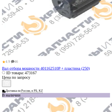
★
4.9
46
Вал отбора мощности 401162510P + пластина (250)
ID товара:
473167
Цена по запросу
Доставка по
России, в РБ, KZ
В наличии