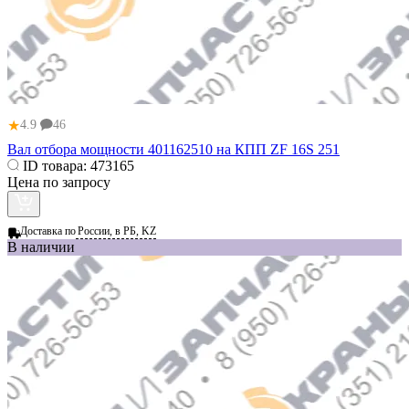
★
4.9
46
Вал отбора мощности 401162510 на КПП ZF 16S 251
ID товара:
473165
Цена по запросу
Доставка по
России, в РБ, KZ
В наличии