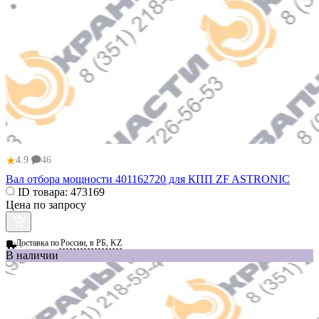
★
4.9
46
Вал отбора мощности 401162720 для КПП ZF ASTRONIC
ID товара:
473169
Цена по запросу
Доставка по
России, в РБ, KZ
В наличии