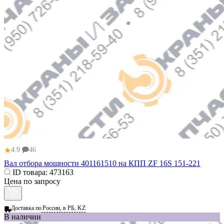
★
4.9
46
Вал отбора мощности 401161510 на КПП ZF 16S 151-221
ID товара:
473163
Цена по запросу
Доставка по
России, в РБ, KZ
В наличии