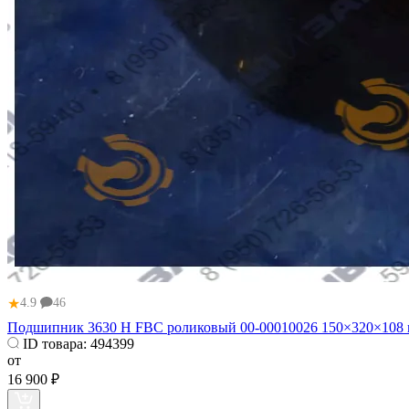
★
4.9
46
Подшипник 3630 Н FBC роликовый 00-00010026 150×320×108
ID товара:
494399
от
16 900 ₽