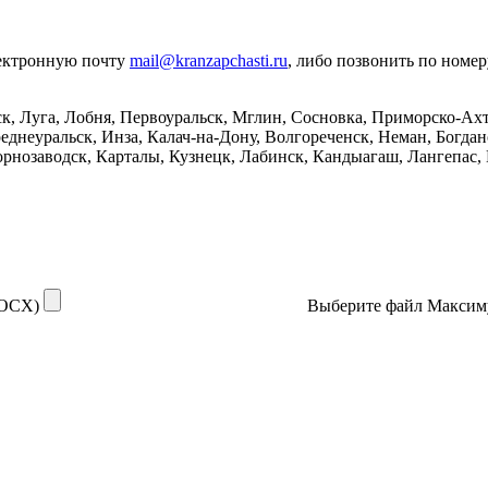
лектронную почту
mail@kranzapchasti.ru
, либо позвонить по номе
, Луга, Лобня, Первоуральск, Мглин, Сосновка, Приморско-Ахта
днеуральск, Инза, Калач-на-Дону, Волгореченск, Неман, Богдано
рнозаводск, Карталы, Кузнецк, Лабинск, Кандыагаш, Лангепас, Е
DOCX)
Выберите файл
Максим