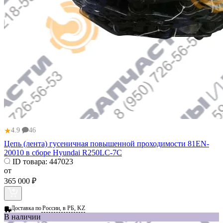
★
4.9
46
Цепь (лента) гусеничная повышенной проходимости 81EN-
20010 в сборе Hyundai R250LC-7C
ID товара:
447023
от
365 000 ₽
Доставка по
России, в РБ, KZ
В наличии