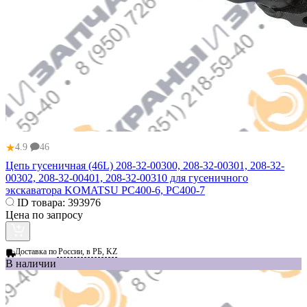
★
4.9
46
Цепь гусеничная (46L) 208-32-00300, 208-32-00301, 208-32-
00302, 208-32-00401, 208-32-00310 для гусеничного
экскаватора KOMATSU PC400-6, PC400-7
ID товара:
393976
Цена по запросу
Доставка по
России, в РБ, KZ
В наличии