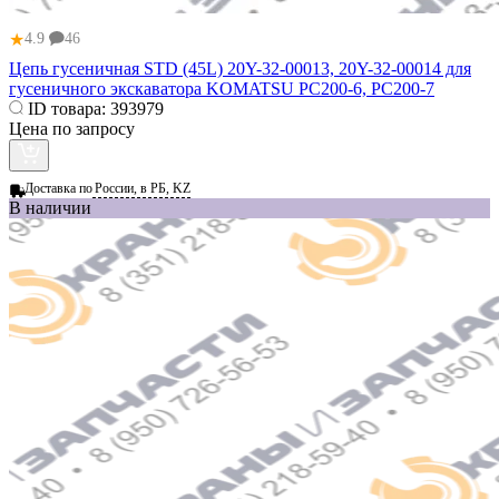
★
4.9
46
Цепь гусеничная STD (45L) 20Y-32-00013, 20Y-32-00014 для
гусеничного экскаватора KOMATSU PC200-6, PC200-7
ID товара:
393979
Цена по запросу
Доставка по
России, в РБ, KZ
В наличии