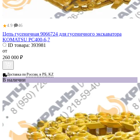
★
4.9
46
Цепь гусеничная 9066724 для гусеничного экскаватора
KOMATSU PC400-6,7
ID товара:
393981
от
260 000 ₽
Доставка по
России, в РБ, KZ
В наличии