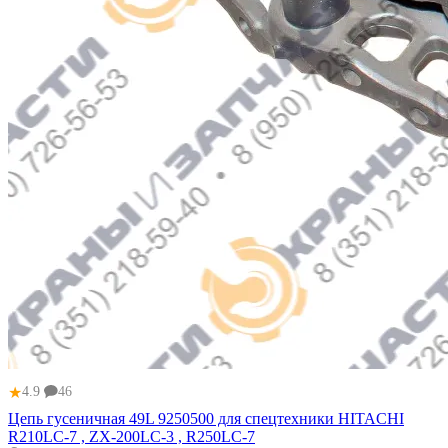
★
4.9
46
Цепь гусеничная 49L 9250500 для спецтехники HITACHI
R210LC-7 , ZX-200LC-3 , R250LC-7