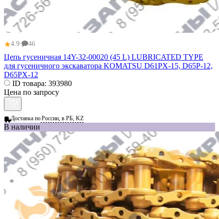
★
4.9
46
Цепь гусеничная 14Y-32-00020 (45 L) LUBRICATED TYPE
для гусеничного экскаватора KOMATSU D61PX-15, D65P-12,
D65PX-12
ID товара:
393980
Цена по запросу
Доставка по
России, в РБ, KZ
В наличии