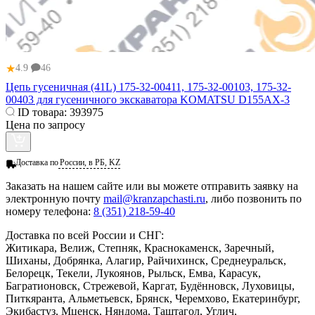
★
4.9
46
Цепь гусеничная (41L) 175-32-00411, 175-32-00103, 175-32-
00403 для гусеничного экскаватора KOMATSU D155AX-3
ID товара:
393975
Цена по запросу
Доставка по
России, в РБ, KZ
Заказать
на нашем сайте или вы можете отправить заявку на
электронную почту
mail@kranzapchasti.ru
, либо позвонить по
номеру телефона:
8 (351) 218-59-40
Доставка по всей России и СНГ:
Житикара, Велиж, Степняк, Краснокаменск, Заречный,
Шиханы, Добрянка, Алагир, Райчихинск, Среднеуральск,
Белорецк, Текели, Лукоянов, Рыльск, Емва, Карасук,
Багратионовск, Стрежевой, Каргат, Будённовск, Луховицы,
Питкяранта, Альметьевск, Брянск, Черемхово, Екатеринбург,
Экибастуз, Мценск, Няндома, Таштагол, Углич,