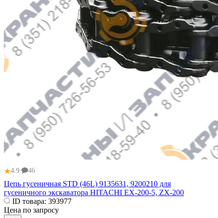
★
4.9
46
Цепь гусеничная STD (46L) 9135631, 9200210 для
гусеничного экскаватора HITACHI EX-200-5, ZX-200
ID товара:
393977
Цена по запросу