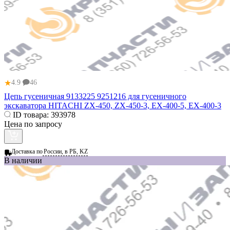
★
4.9
46
Цепь гусеничная 9133225 9251216 для гусеничного
экскаватора HITACHI ZX-450, ZX-450-3, EX-400-5, EX-400-3
ID товара:
393978
Цена по запросу
Доставка по
России, в РБ, KZ
В наличии