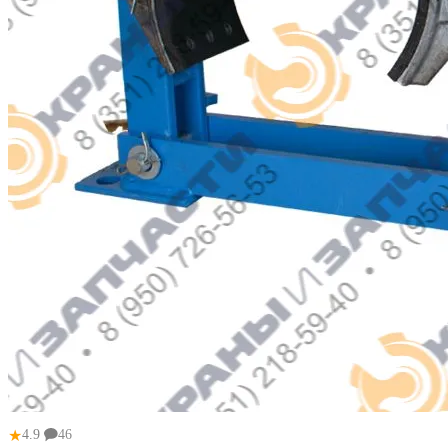
★
4.9
46