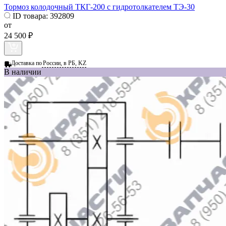
Тормоз колодочный ТКГ-200 с гидротолкателем ТЭ-30
ID товара:
392809
от
24 500 ₽
Доставка по
России, в РБ, KZ
В наличии