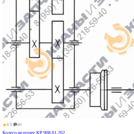
★
4.9
46
Колесо ведущее КР 908.01.202